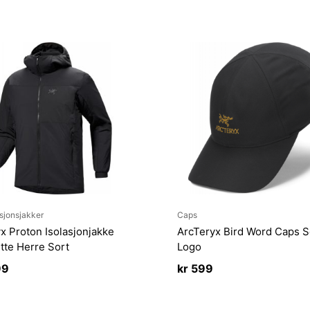
sjonsjakker
Caps
x Proton Isolasjonjakke
ArcTeryx Bird Word Caps S
te Herre Sort
Logo
99
kr
599