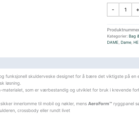
ArcTeryx
-
Granville
Skulderveske
Unisex
Produktnumme
Sort
Kategorier:
Bag 
antall
DAME
,
Dame
,
HE
sifikasjoner
 funksjonell skulderveske designet for å bære det viktigste på en en
sk løsning.
n
-materialet, som er værbestandig og utviklet for bruk i krevende fo
 sikker innerlomme til mobil og nøkler, mens
AeroForm™
ryggpanel sø
lderen, crossbody eller rundt livet