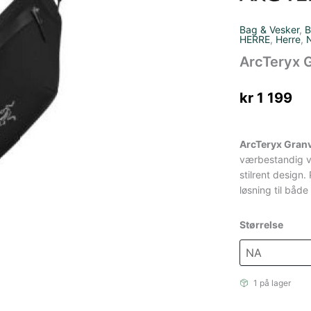
Bag & Vesker
,
B
HERRE
,
Herre
,
ArcTeryx G
kr
1 199
ArcTeryx Granv
værbestandig v
stilrent design
løsning til både
Størrelse
1 på lager