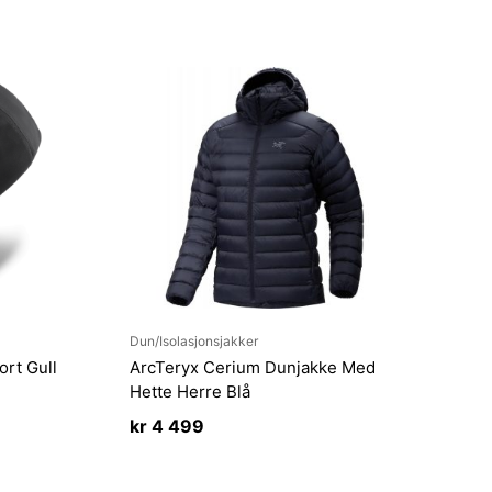
Dun/Isolasjonsjakker
ort Gull
ArcTeryx Cerium Dunjakke Med
Hette Herre Blå
kr
4 499