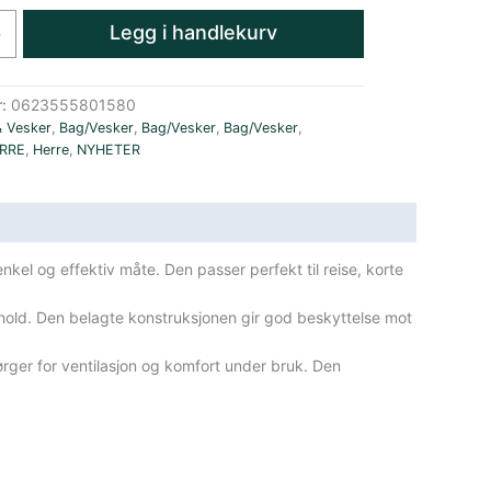
Legg i handlekurv
+
r:
0623555801580
& Vesker
,
Bag/Vesker
,
Bag/Vesker
,
Bag/Vesker
,
RRE
,
Herre
,
NYHETER
kel og effektiv måte. Den passer perfekt til reise, korte
rhold. Den belagte konstruksjonen gir god beskyttelse mot
rger for ventilasjon og komfort under bruk. Den