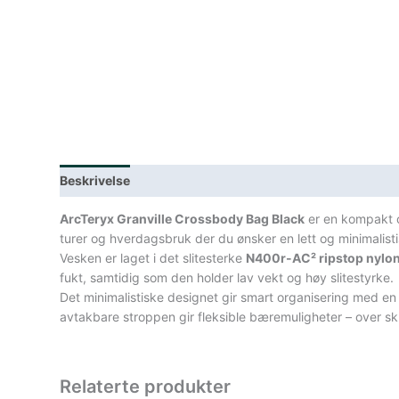
Beskrivelse
Lagerstatus
Teknisk informasjon
Spe
ArcTeryx Granville Crossbody Bag Black
er en kompakt og
turer og hverdagsbruk der du ønsker en lett og minimalisti
Vesken er laget i det slitesterke
N400r-AC² ripstop nylo
fukt, samtidig som den holder lav vekt og høy slitestyrke.
Det minimalistiske designet gir smart organisering med en
avtakbare stroppen gir fleksible bæremuligheter – over sku
Relaterte produkter