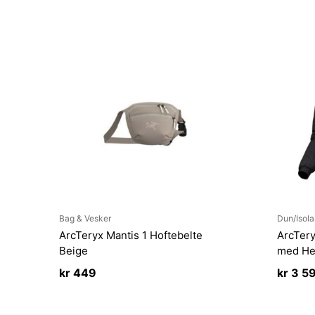
Bag & Vesker
Dun/Isola
ArcTeryx Mantis 1 Hoftebelte
ArcTery
Beige
med Het
kr
449
kr
3 5