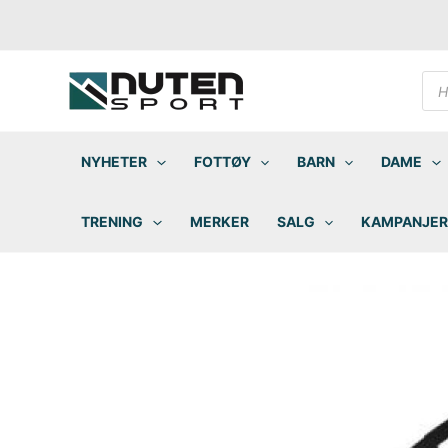
Hopp
rett
til
innholdet
Pro
sea
NYHETER
FOTTØY
BARN
DAME
TRENING
MERKER
SALG
KAMPANJER