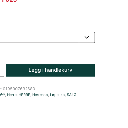
is
pris
r:
er:
 1
kr 1
35.
025.
Legg i handlekurv
+
r:
0195907632680
TØY
,
Herre
,
HERRE
,
Herresko
,
Løpesko
,
SALG