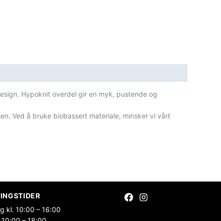
esign. Hypoknit overdel gir en myk, pustende og
. Ved å bruke biobassert materiale, minsker vi vårt
INGSTIDER
g kl. 10:00 – 16:00
 10:00 – 18:00