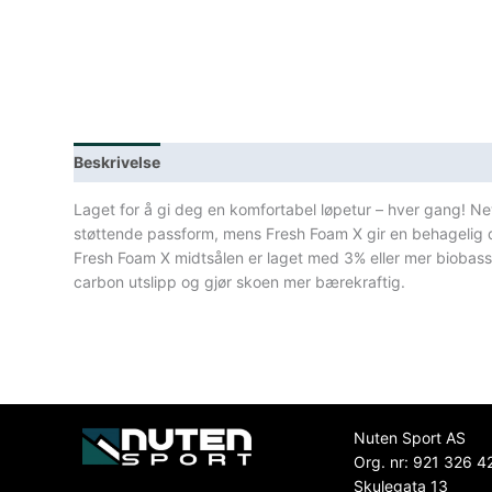
Beskrivelse
Lagerstatus
Spesifikasjoner
Laget for å gi deg en komfortabel løpetur – hver gang! 
støttende passform, mens Fresh Foam X gir en behagelig
Fresh Foam X midtsålen er laget med 3% eller mer biobas
carbon utslipp og gjør skoen mer bærekraftig.
Nuten Sport AS
Org. nr: 921 326 4
Skulegata 13