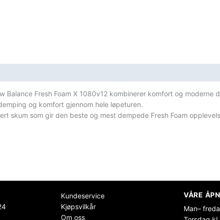
New Balance Fresh Foam X 1080v12 kombinerer komfort og moderne d
 demping og komfort gjennom hele løpeturen.
sert skum som gir den beste og mest dempede Fresh Foam opplevelsen
VÅRE ÅPN
Kundeservice
24
Kjøpsvilkår
Man– freda
Om oss
Torsdag kl.