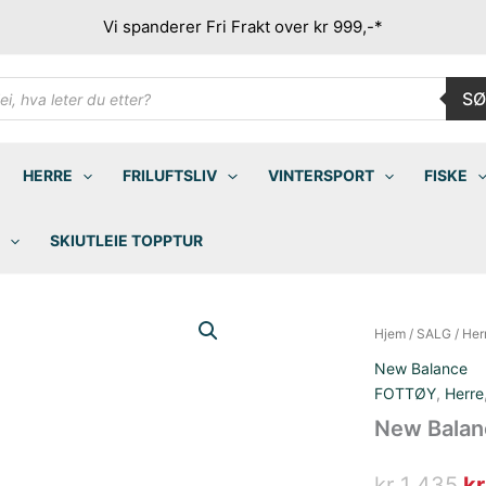
Vi spanderer Fri Frakt over kr 999,-*
ducts
SØ
rch
HERRE
FRILUFTSLIV
VINTERSPORT
FISKE
SKIUTLEIE TOPPTUR
Hjem
/
SALG
/
Her
New Balance
FOTTØY
,
Herre
New Balan
Op
kr
1 435
kr