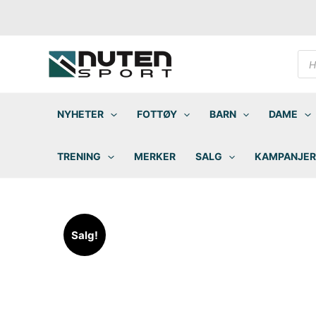
Hopp
rett
til
innholdet
Pro
sea
NYHETER
FOTTØY
BARN
DAME
TRENING
MERKER
SALG
KAMPANJER
Salg!