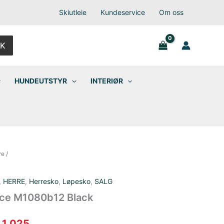
Skiutleie
Kundeservice
Om oss
K
HUNDEUTSTYR
INTERIØR
re
/
,
HERRE
,
Herresko
,
Løpesko
,
SALG
ce M1080b12 Black
prinnelig
Nåværende
1 025