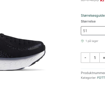
pr
va
Størrelsesguide
Størrelse
kr
4
1 på lager
New
-
Balance
M1080b12
Black
Produktnumme
antall
Kategorier:
FOT