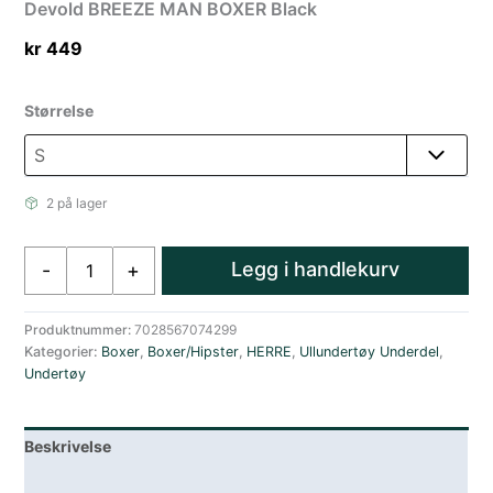
Devold BREEZE MAN BOXER Black
kr
449
Størrelse
2 på lager
Devold
Legg i handlekurv
-
+
BREEZE
MAN
BOXER
Produktnummer:
7028567074299
Kategorier:
Boxer
,
Boxer/Hipster
,
HERRE
,
Ullundertøy Underdel
,
Black
Undertøy
antall
Beskrivelse
Lagerstatus