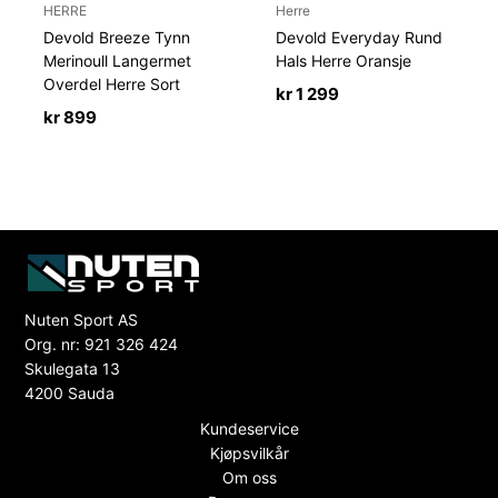
HERRE
Herre
Devold Breeze Tynn
Devold Everyday Rund
Merinoull Langermet
Hals Herre Oransje
Overdel Herre Sort
kr
1 299
kr
899
Nuten Sport AS
Org. nr: 921 326 424
Skulegata 13
4200 Sauda
Kundeservice
Kjøpsvilkår
Om oss