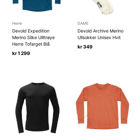
Herre
DAME
Devold Expedition
Devold Archive Merino
Merino Silke Ullltrøye
Ullsokker Unisex Hvit
Herre Tofarget Blå
kr
349
kr
1 299