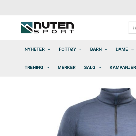
Hopp
rett
til
innholdet
Pro
sea
NYHETER
FOTTØY
BARN
DAME
TRENING
MERKER
SALG
KAMPANJER