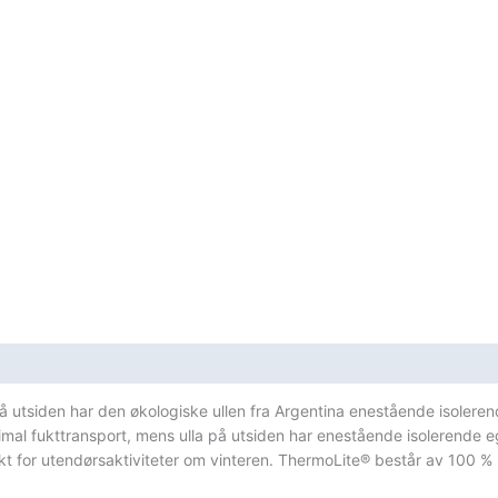
l på utsiden har den økologiske ullen fra Argentina enestående isol
ptimal fukttransport, mens ulla på utsiden har enestående isolerende
kt for utendørsaktiviteter om vinteren. ThermoLite® består av 100 % r