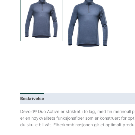
Beskrivelse
Lagerstatus
Spesifikasjoner
Devold® Duo Active er strikket i to lag, med fin merinoul
er en høykvalitets funksjonsfiber som er konstruert for o
du skulle bli våt. Fiberkombinasjonen gir et optimalt produ