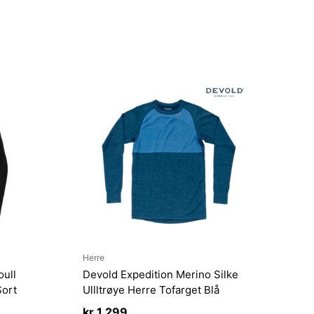
Herre
ull
Devold Expedition Merino Silke
Sort
Ullltrøye Herre Tofarget Blå
kr
1 299