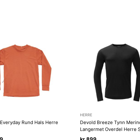
HERRE
 Everyday Rund Hals Herre
Devold Breeze Tynn Merino
e
Langermet Overdel Herre 
99
kr
899