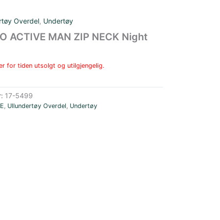
rtøy Overdel
,
Undertøy
O ACTIVE MAN ZIP NECK Night
r for tiden utsolgt og utilgjengelig.
r:
17-5499
E
,
Ullundertøy Overdel
,
Undertøy