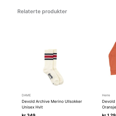
Relaterte produkter
DAME
Herre
Devold Archive Merino Ullsokker
Devold
Unisex Hvit
Oransj
kr
349
kr
1 2