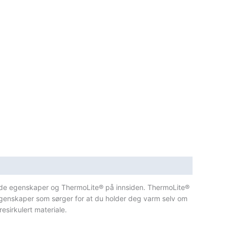
erende egenskaper og ThermoLite® på innsiden. ThermoLite®
 egenskaper som sørger for at du holder deg varm selv om
esirkulert materiale.