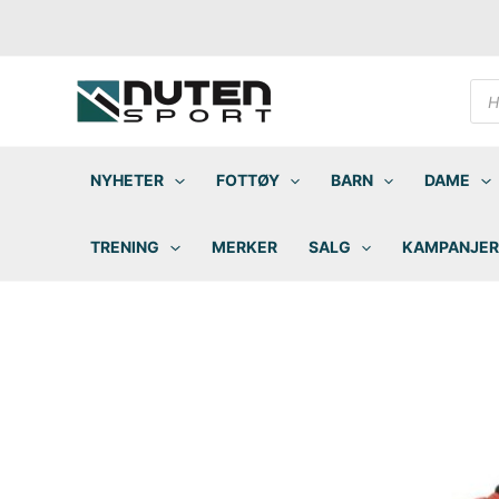
Hopp
rett
til
innholdet
Pro
sea
NYHETER
FOTTØY
BARN
DAME
TRENING
MERKER
SALG
KAMPANJER