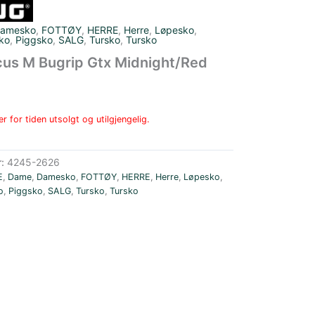
amesko
,
FOTTØY
,
HERRE
,
Herre
,
Løpesko
,
ko
,
Piggsko
,
SALG
,
Tursko
,
Tursko
cus M Bugrip Gtx Midnight/Red
r for tiden utsolgt og utilgjengelig.
r:
4245-2626
E
,
Dame
,
Damesko
,
FOTTØY
,
HERRE
,
Herre
,
Løpesko
,
o
,
Piggsko
,
SALG
,
Tursko
,
Tursko