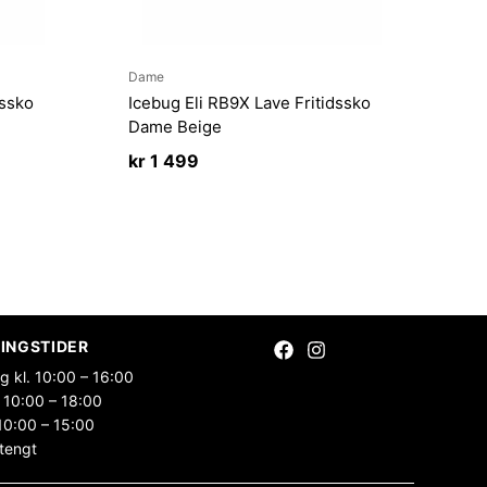
Dame
dssko
Icebug Eli RB9X Lave Fritidssko
Dame Beige
kr
1 499
INGSTIDER
g kl. 10:00 – 16:00
 10:00 – 18:00
10:00 – 15:00
tengt