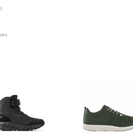
2)
boks.