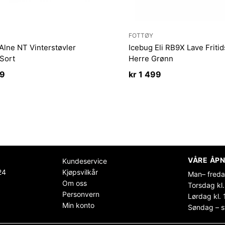
FOTTØY
Alne NT Vinterstøvler
Icebug Eli RB9X Lave Friti
Sort
Herre Grønn
99
kr
1 499
VÅRE ÅPN
Kundeservice
24
Kjøpsvilkår
Man– freda
Om oss
Torsdag kl.
Personvern
Lørdag kl. 
Min konto
Søndag – s