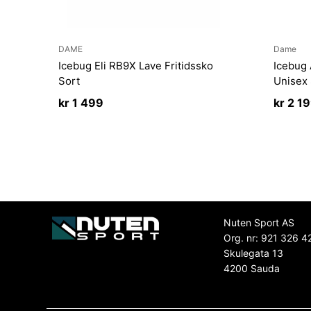
DAME
Dame
Icebug Eli RB9X Lave Fritidssko
Icebug 
Sort
Unisex 
kr
1 499
kr
2 1
Nuten Sport AS
Org. nr: 921 326 4
Skulegata 13
4200 Sauda