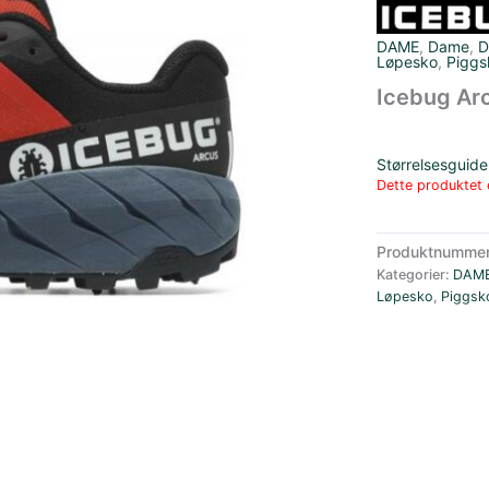
DAME
,
Dame
,
D
Løpesko
,
Piggs
Icebug Ar
Størrelsesguide
Dette produktet e
Produktnumme
Kategorier:
DAM
Løpesko
,
Piggsk