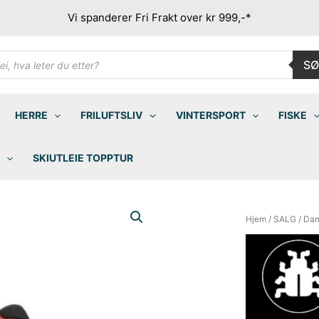
Vi spanderer Fri Frakt over kr 999,-*
ducts
SØ
rch
HERRE
FRILUFTSLIV
VINTERSPORT
FISKE
SKIUTLEIE TOPPTUR
Hjem
/
SALG
/
Da