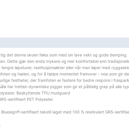
ktig det denne skoen føles som med sin lave vekt og gode demping. 
len. Dette gjør den enda mykere og mer komfortabel enn tradisjone
lengre løpeturer, restitusjonsøkter eller når man løper med ryggsek
foten og hælen, og for å hjelpe momentet framover – noe som gir de
lige fastheter, der framfoten er fastere for bedre respons i fraspark
åle har tretten dynamiske pigger som gir et pålitelig grep på alle typ
 Polyester. Beskyttende TPU mudguard
GRS-sertifisert PET Polyester
Bluesign®-sertifisert tekstil laget med 100 % resirkulert GRS-sertifise
.