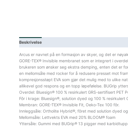
Beskrivelse
Lagerstatus
Spesifikasjoner
Arcus er navnet på en formasjon av skyer, og det er nøya
GORE-TEX® Invisible membranet som er integrert i overde
brukeren som ønsker seg ekstra demping, enten det er for 
en mellomsåle med rocker for å redusere presset mot fram
kompresjonsstøpt EVA som gjør det mulig med to ulike natur
allikevel god respons og en topp løpefølelse. BUGrip ytters
Overdel: Bluesign® 100 % resirkulert GRS-sertifisert PET
Fôr i krage: Bluesign®, solution dyed og 100 % resirkulert 
Membran: GORE-TEX® Invisible Fit, Oeko-Tex 100 fôr.
Innleggsåle: Ortholite Hybrid®, fôret med solution dyed og 
Mellomsåle: Lettvekts EVA med 20% BLOOM® foam
Yttersåle: Gummi med BUGrip® 13 pigger med karbidtupp