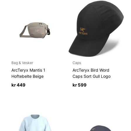
Bag & Vesker
Caps
ArcTeryx Mantis 1
ArcTeryx Bird Word
Hoftebelte Beige
Caps Sort Gull Logo
kr
449
kr
599