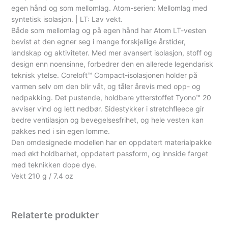
egen hånd og som mellomlag. Atom-serien: Mellomlag med
syntetisk isolasjon. | LT: Lav vekt.
Både som mellomlag og på egen hånd har Atom LT-vesten
bevist at den egner seg i mange forskjellige årstider,
landskap og aktiviteter. Med mer avansert isolasjon, stoff og
design enn noensinne, forbedrer den en allerede legendarisk
teknisk ytelse. Coreloft™ Compact-isolasjonen holder på
varmen selv om den blir våt, og tåler årevis med opp- og
nedpakking. Det pustende, holdbare ytterstoffet Tyono™ 20
avviser vind og lett nedbør. Sidestykker i stretchfleece gir
bedre ventilasjon og bevegelsesfrihet, og hele vesten kan
pakkes ned i sin egen lomme.
Den omdesignede modellen har en oppdatert materialpakke
med økt holdbarhet, oppdatert passform, og innside farget
med teknikken dope dye.
Vekt 210 g / 7.4 oz
Relaterte produkter