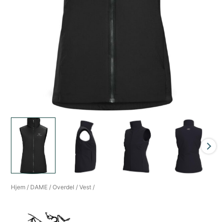
Hjem
/
DAME
/
Overdel
/
Vest
/