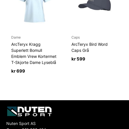
Dame
Caps
ArcTeryx Kragg
ArcTeryx Bird Word
Superlett Bomull
Caps Grå
Emblem Vrew Kortermet
kr
599
T-Skjorte Dame Lyseblå
kr
699
Nuten Sport AS