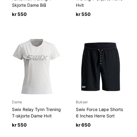
Skjorte Dame Blå
Hvit
kr
550
kr
550
Dame
Bukser
Swix Relay Tynn Trening
Swix Force Løpe Shorts
T-skjorte Dame Hvit
6 Inches Herre Sort
kr
550
kr
650