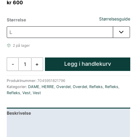
kr
600
Størrelsesguide
Størrelse
2 på lager
Swix
Legg i handlekurv
-
+
Flash
Reflective
vest
Produktnummer:
7045951821796
Kategorier:
DAME
,
HERRE
,
Overdel
,
Overdel
,
Refleks
,
Refleks
,
Unisex
Refleks
,
Vest
,
Vest
antall
Beskrivelse
Lagerstatus
Spesifikasjoner