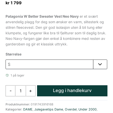
kr
1 799
Patagonia W Better Sweater Vest Neo Navy
er et svært
anvendelig plagg for deg som ønsker en varm, slitesterk og
stilren fleecevest. Den gir god isolasjon uten å bli tung eller
klumpete, og fungerer like bra til fjellturer som til daglig bruk.
Neo Navy-fargen gjør den enkel å kombinere med resten av
garderoben og gir et klassisk uttrykk.
Størrelse
1 på lager
Patagonia
Legg i handlekurv
-
+
W
Better
Sweater
Produktnummer:
0191743916168
Kategorier:
DAME
,
Julegavetips Dame
,
Overdel
,
Under 2000
,
Vest