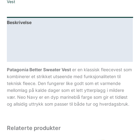
Vest
Neo
Navy
NENA
Beskrivelse
Neo
Navy
Lagerstatus
antall
Teknisk informasjon
Spesifikasjoner
Patagonia Better Sweater Vest
er en klassisk fleecevest som
kombinerer et strikket utseende med funksjonaliteten til
teknisk fleece. Den fungerer like godt som et varmende
mellomlag på kalde dager som et lett ytterplagg i mildere
vær. Neo Navy er en dyp marineblå farge som gir et tidløst
og allsidig uttrykk som passer til både tur og hverdagsbruk.
Relaterte produkter