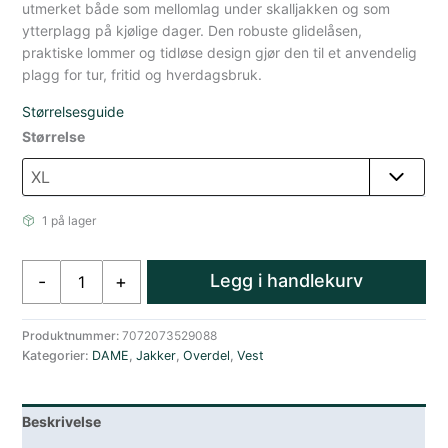
utmerket både som mellomlag under skalljakken og som
ytterplagg på kjølige dager. Den robuste glidelåsen,
praktiske lommer og tidløse design gjør den til et anvendelig
plagg for tur, fritid og hverdagsbruk.
Størrelsesguide
Størrelse
1 på lager
Amundsen
Legg i handlekurv
-
+
Heroes
Ull
Fleece
Produktnummer:
7072073529088
Kategorier:
DAME
,
Jakker
,
Overdel
,
Vest
Vest
Dame
Brun
Beskrivelse
antall