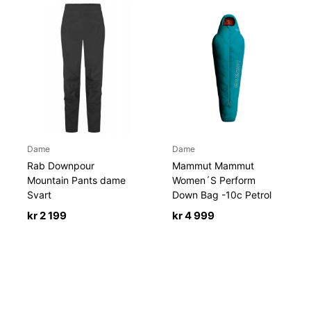
Dame
Dame
Rab Downpour
Mammut Mammut
Mountain Pants dame
Women´S Perform
Svart
Down Bag -10c Petrol
kr
2 199
kr
4 999