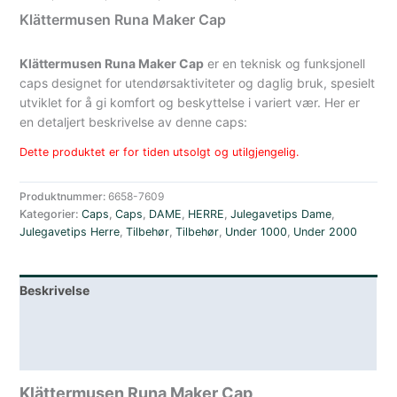
Klättermusen Runa Maker Cap
Klättermusen Runa Maker Cap
er en teknisk og funksjonell
caps designet for utendørsaktiviteter og daglig bruk, spesielt
utviklet for å gi komfort og beskyttelse i variert vær. Her er
en detaljert beskrivelse av denne caps:
Dette produktet er for tiden utsolgt og utilgjengelig.
Produktnummer:
6658-7609
Kategorier:
Caps
,
Caps
,
DAME
,
HERRE
,
Julegavetips Dame
,
Julegavetips Herre
,
Tilbehør
,
Tilbehør
,
Under 1000
,
Under 2000
Beskrivelse
Lagerstatus
Spesifikasjoner
Klättermusen Runa Maker Cap