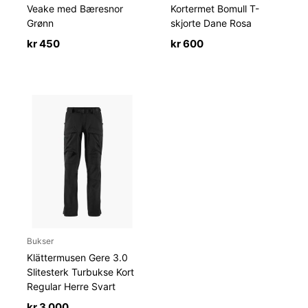
Veake med Bæresnor
Kortermet Bomull T-
Grønn
skjorte Dane Rosa
kr
450
kr
600
Bukser
Klättermusen Gere 3.0
Slitesterk Turbukse Kort
Regular Herre Svart
kr
3 000