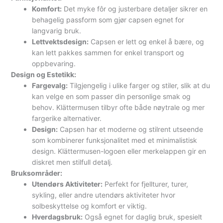
Komfort:
Det myke fôr og justerbare detaljer sikrer en
behagelig passform som gjør capsen egnet for
langvarig bruk.
Lettvektsdesign:
Capsen er lett og enkel å bære, og
kan lett pakkes sammen for enkel transport og
oppbevaring.
Design og Estetikk:
Fargevalg:
Tilgjengelig i ulike farger og stiler, slik at du
kan velge en som passer din personlige smak og
behov. Klättermusen tilbyr ofte både nøytrale og mer
fargerike alternativer.
Design:
Capsen har et moderne og stilrent utseende
som kombinerer funksjonalitet med et minimalistisk
design. Klättermusen-logoen eller merkelappen gir en
diskret men stilfull detalj.
Bruksområder:
Utendørs Aktiviteter:
Perfekt for fjellturer, turer,
sykling, eller andre utendørs aktiviteter hvor
solbeskyttelse og komfort er viktig.
Hverdagsbruk:
Også egnet for daglig bruk, spesielt