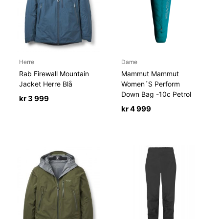
Herre
Dame
Rab Firewall Mountain
Mammut Mammut
Jacket Herre Blå
Women´S Perform
Down Bag -10c Petrol
kr
3 999
kr
4 999