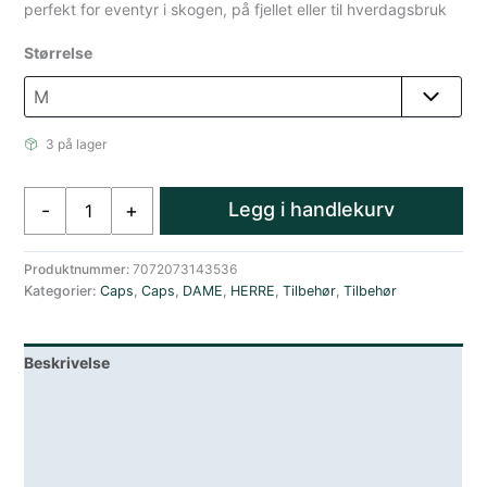
perfekt for eventyr i skogen, på fjellet eller til hverdagsbruk
Størrelse
3 på lager
Amundsen
Legg i handlekurv
-
+
Waxed
Cotton
Caps
Produktnummer:
7072073143536
Kategorier:
Caps
,
Caps
,
DAME
,
HERRE
,
Tilbehør
,
Tilbehør
Unisex
Grønn
antall
Beskrivelse
Lagerstatus
Teknisk informasjon
Spesifikasjoner