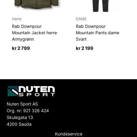
Herre
DAME
Rab Downpour
Rab Downpour
Mountain Jacket herre
Mountain Pants dame
Armygrønn
Svart
kr
2 799
kr
2 199
Nuten Sport AS
Org. nr: 921 326 424
Skulegata 13
4200 Sauda
Kundeservice