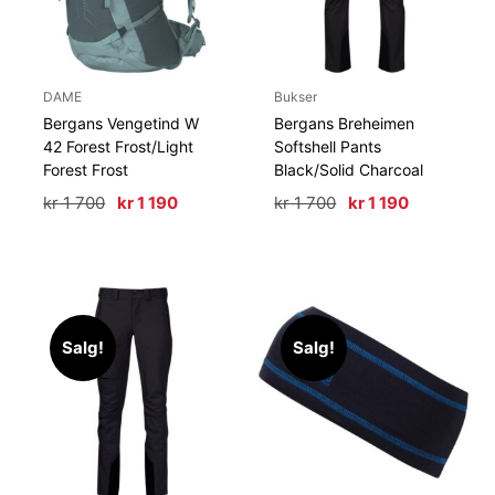
DAME
Bukser
Bergans Vengetind W
Bergans Breheimen
42 Forest Frost/Light
Softshell Pants
Forest Frost
Black/Solid Charcoal
Opprinnelig
Nåværende
Opprinnelig
Nåværend
kr
1 700
kr
1 190
kr
1 700
kr
1 190
pris
pris
pris
pris
var:
er:
var:
er:
kr 1
kr 1
kr 1
kr 1
700.
190.
700.
190.
Salg!
Salg!