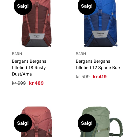
Salg!
Salg!
BARN
BARN
Bergans Bergans
Bergans Bergans
Lilletind 18 Rusty
Lilletind 12 Space Bue
Dust/Arna
Opprinnelig
Nåværende
kr
599
kr
419
pris
pris
Opprinnelig
Nåværende
kr
699
kr
489
var:
er:
pris
pris
kr 599.
kr 419.
var:
er:
kr 699.
kr 489.
Salg!
Salg!