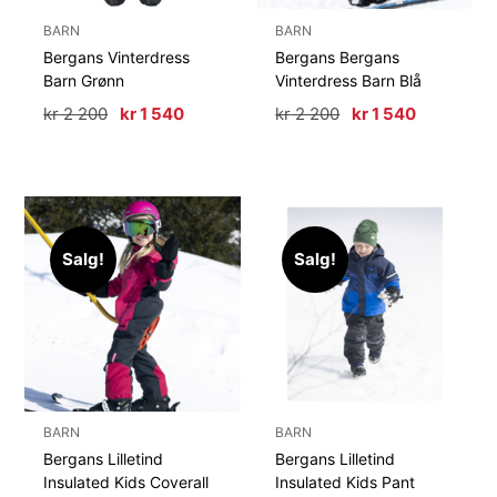
BARN
BARN
Bergans Vinterdress
Bergans Bergans
Barn Grønn
Vinterdress Barn Blå
Opprinnelig
Nåværende
Opprinnelig
Nåværen
kr
2 200
kr
1 540
kr
2 200
kr
1 540
pris
pris
pris
pris
var:
er:
var:
er:
kr 2
kr 1
kr 2
kr 1
200.
540.
200.
540.
Salg!
Salg!
BARN
BARN
Bergans Lilletind
Bergans Lilletind
Insulated Kids Coverall
Insulated Kids Pant