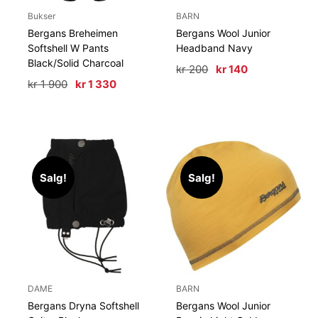
Bukser
BARN
Bergans Breheimen
Bergans Wool Junior
Softshell W Pants
Headband Navy
Black/Solid Charcoal
Opprinnelig
Nåværende
kr
200
kr
140
pris
pris
Opprinnelig
Nåværende
kr
1 900
kr
1 330
var:
er:
pris
pris
kr 200.
kr 140.
var:
er:
kr 1
kr 1
900.
330.
Salg!
Salg!
DAME
BARN
Bergans Dryna Softshell
Bergans Wool Junior