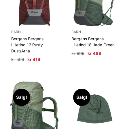
BARN
BARN
Bergans Bergans
Bergans Bergans
Lilletind 12 Rusty
Lilletind 18 Jade Green
Dust/Arna
Opprinnelig
Nåværende
kr
699
kr
489
pris
pris
Opprinnelig
Nåværende
kr
599
kr
419
var:
er:
pris
pris
kr 699.
kr 489.
var:
er:
kr 599.
kr 419.
Salg!
Salg!