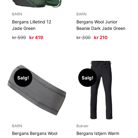
BARN
BARN
Bergans Lilletind 12
Bergans Wool Junior
Jade Green
Beanie Dark Jade Green
Opprinnelig
Nåværende
Opprinnelig
Nåværende
kr
599
kr
419
kr
300
kr
210
pris
pris
pris
pris
var:
er:
var:
er:
kr 599.
kr 419.
kr 300.
kr 210.
Salg!
Salg!
BARN
Bukser
Bergans Bergans Wool
Bergans Istjern Warm