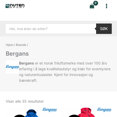
Hopp
rett
til
innholdet
Products search
SØK
Hjem
/
Brands
/
Bergans
Bergans
er et norsk friluftsmerke med over 100 års
erfaring i å lage kvalitetsutstyr og klær for eventyrere
og naturentusiaster. Kjent for innovasjon og
bærekraft.
Sortert
Viser alle 35 resultater
etter
nyeste