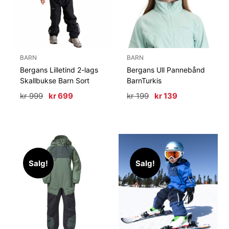
BARN
BARN
Bergans Lilletind 2-lags
Bergans Ull Pannebånd
Skallbukse Barn Sort
BarnTurkis
Opprinnelig
Nåværende
Opprinnelig
Nåværende
kr
999
kr
699
kr
199
kr
139
pris
pris
pris
pris
var:
er:
var:
er:
kr 999.
kr 699.
kr 199.
kr 139.
Salg!
Salg!