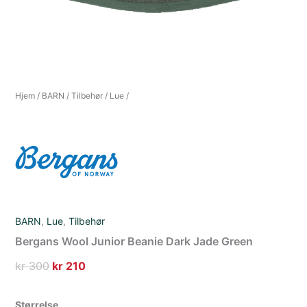
Hjem
/
BARN
/
Tilbehør
/
Lue
/
BARN
,
Lue
,
Tilbehør
Bergans Wool Junior Beanie Dark Jade Green
Opprinnelig
Nåværende
kr
300
kr
210
pris
pris
var:
er:
Størrelse