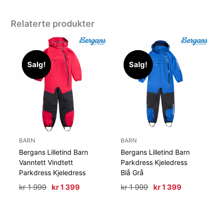
Relaterte produkter
Salg!
Salg!
Salg!
Salg!
BARN
BARN
Bergans Lilletind Barn
Bergans Lilletind Barn
Vanntett Vindtett
Parkdress Kjeledress
Parkdress Kjeledress
Blå Grå
Opprinnelig
Nåværende
Opprinnelig
Nåværen
kr
1 999
kr
1 399
kr
1 999
kr
1 399
pris
pris
pris
pris
var:
er:
var:
er:
kr 1
kr 1
kr 1
kr 1