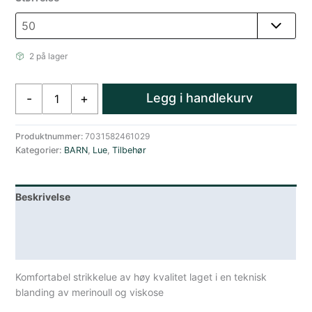
kr 300.
kr 210.
2 på lager
Bergans
Legg i handlekurv
-
+
Wool
Junior
Beanie
Produktnummer:
7031582461029
Kategorier:
BARN
,
Lue
,
Tilbehør
Dark
Jade
Green
Beskrivelse
antall
Lagerstatus
Spesifikasjoner
Komfortabel strikkelue av høy kvalitet laget i en teknisk
blanding av merinoull og viskose