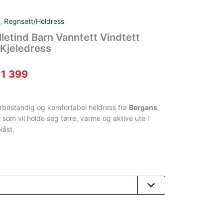
,
Regnsett/Heldress
lletind Barn Vanntett Vindtett
Kjeledress
prinnelig
Nåværende
1 399
is
pris
r:
er:
rbestandig og komfortabel heldress fra
Bergans
,
 som vil holde seg tørre, varme og aktive ute i
 1
kr 1
låst.
9.
399.