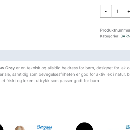
Bergans
-
Lilletind
Barn
Vanntett
Produktnumme
Vindtett
Kategorier:
BAR
Parkdress
Kjeledress
antall
sifikasjoner
dow Grey
er en teknisk og allsidig heldress for barn, designet for lek o
riale, samtidig som bevegelsesfriheten er god for aktiv lek i natur
t friskt og lekent uttrykk som passer godt for barn