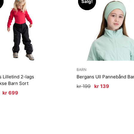
!
!
Salg!
Salg!
BARN
 Lilletind 2-lags
Bergans Ull Pannebånd Bar
kse Barn Sort
Opprinnelig
Nåværend
kr
199
kr
139
pris
pris
Opprinnelig
Nåværende
kr
699
var:
er:
pris
pris
kr 199.
kr 139.
var:
er:
kr 999.
kr 699.