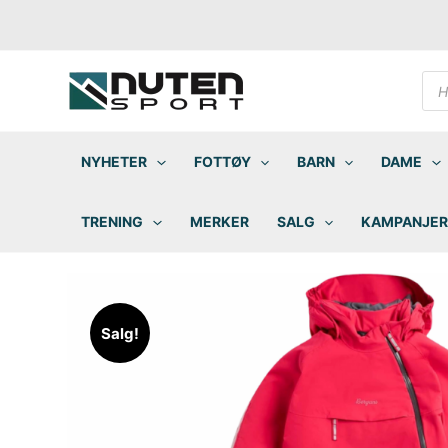
Hopp
rett
til
innholdet
Pro
sea
NYHETER
FOTTØY
BARN
DAME
TRENING
MERKER
SALG
KAMPANJER
Salg!