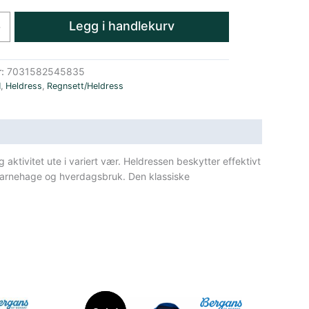
Legg i handlekurv
+
r:
7031582545835
N
,
Heldress
,
Regnsett/Heldress
g aktivitet ute i variert vær. Heldressen beskytter effektivt
, barnehage og hverdagsbruk. Den klassiske