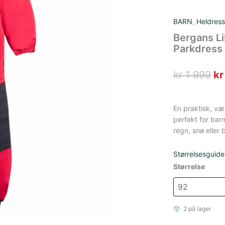
BARN
,
Heldress
Bergans Li
Parkdress 
Op
kr
1 999
kr
pr
va
En praktisk, væ
perfekt for barn
kr
regn, snø eller b
99
Størrelsesguide
Størrelse
2 på lager