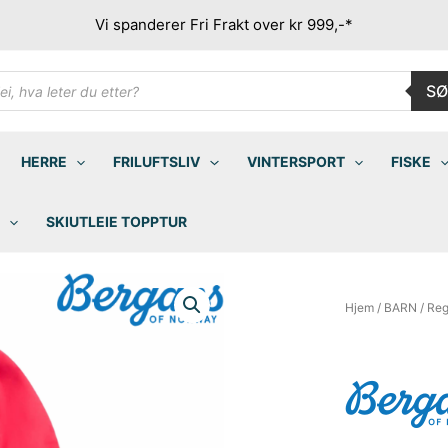
Vi spanderer Fri Frakt over kr 999,-*
ducts
SØ
rch
HERRE
FRILUFTSLIV
VINTERSPORT
FISKE
SKIUTLEIE TOPPTUR
Hjem
/
BARN
/
Reg