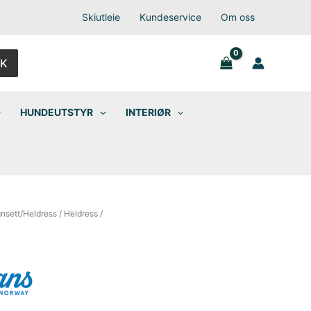
Skiutleie
Kundeservice
Om oss
K
HUNDEUTSTYR
INTERIØR
nsett/Heldress
/
Heldress
/