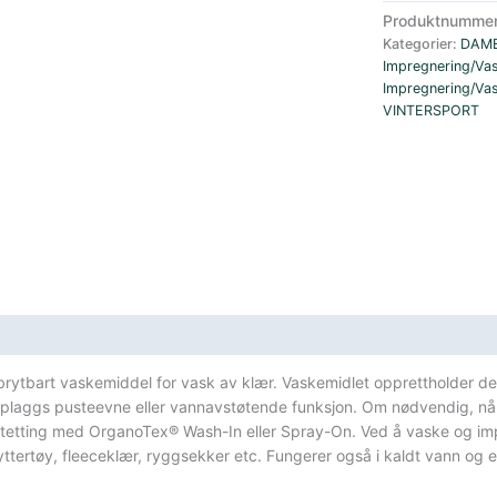
Textile
Produktnumme
Wash
Kategorier:
DAM
500
Impregnering/Va
ml
Impregnering/Va
antall
VINTERSPORT
dbrytbart vaskemiddel for vask av klær. Vaskemidlet opprettholder de
 plaggs pusteevne eller vannavstøtende funksjon. Om nødvendig, når D
anntetting med OrganoTex® Wash-In eller Spray-On. Ved å vaske og im
yttertøy, fleeceklær, ryggsekker etc. Fungerer også i kaldt vann og er d