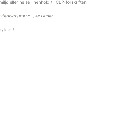
ljø eller helse i henhold til CLP-forskriften.
(2-fenoksyetanol), enzymer.
mykner!