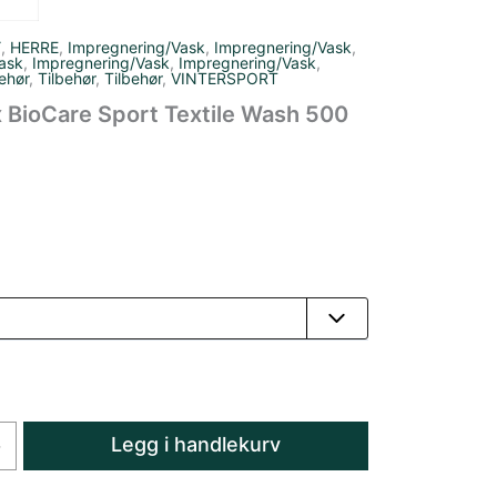
Y
,
HERRE
,
Impregnering/Vask
,
Impregnering/Vask
,
ask
,
Impregnering/Vask
,
Impregnering/Vask
,
ehør
,
Tilbehør
,
Tilbehør
,
VINTERSPORT
 BioCare Sport Textile Wash 500
Legg i handlekurv
+