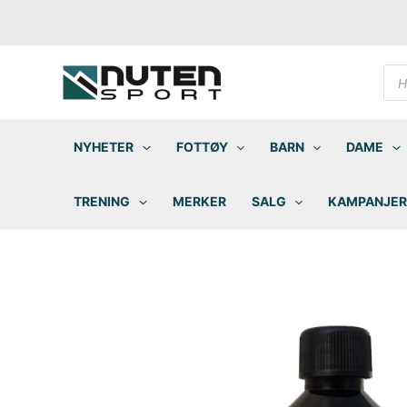
Hopp
rett
til
innholdet
Pro
sea
NYHETER
FOTTØY
BARN
DAME
TRENING
MERKER
SALG
KAMPANJER