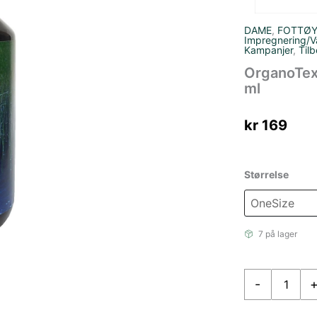
DAME
,
FOTTØ
Impregnering/V
Kampanjer
,
Tilb
OrganoTex
ml
kr
169
Størrelse
7 på lager
OrganoTex
-
BioCare
Sport