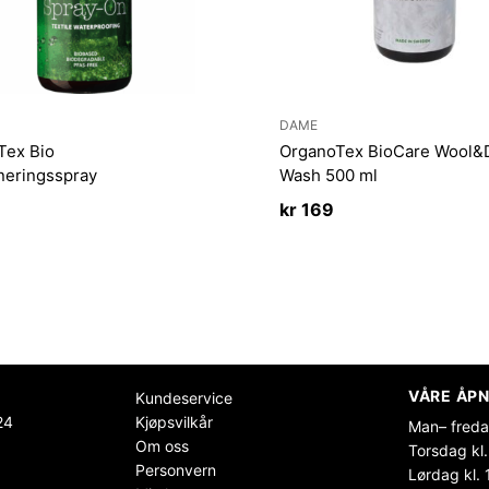
DAME
Tex Bio
OrganoTex BioCare Wool
neringsspray
Wash 500 ml
kr
169
VÅRE ÅPN
Kundeservice
24
Kjøpsvilkår
Man– freda
Om oss
Torsdag kl.
Personvern
Lørdag kl. 