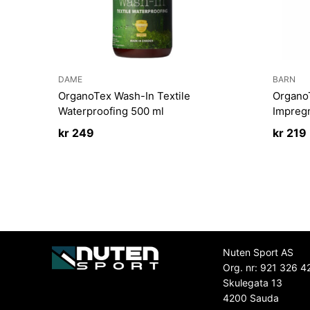
DAME
BARN
OrganoTex Wash-In Textile
Organo
Waterproofing 500 ml
Impreg
kr
249
kr
219
Nuten Sport AS
Org. nr: 921 326 4
Skulegata 13
4200 Sauda