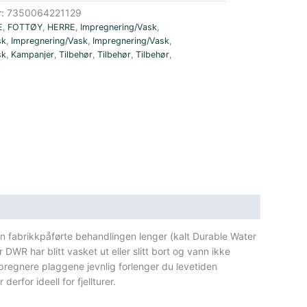
r:
7350064221129
E
,
FOTTØY
,
HERRE
,
Impregnering/Vask
,
sk
,
Impregnering/Vask
,
Impregnering/Vask
,
sk
,
Kampanjer
,
Tilbehør
,
Tilbehør
,
Tilbehør
,
n fabrikkpåførte behandlingen lenger (kalt Durable Water
WR har blitt vasket ut eller slitt bort og vann ikke
pregnere plaggene jevnlig forlenger du levetiden
erfor ideell for fjellturer.