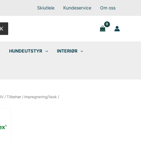
Skiutleie
Kundeservice
Om oss
K
HUNDEUTSTYR
INTERIØR
IV
/
Tilbehør
/
Impregnering/Vask
/