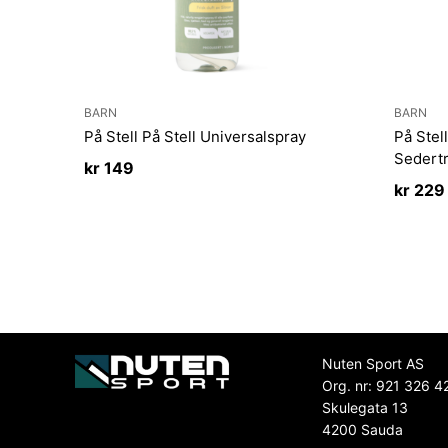
BARN
BARN
På Stell På Stell Universalspray
På Stel
Sedert
kr
149
kr
229
Nuten Sport AS
Org. nr: 921 326 4
Skulegata 13
4200 Sauda