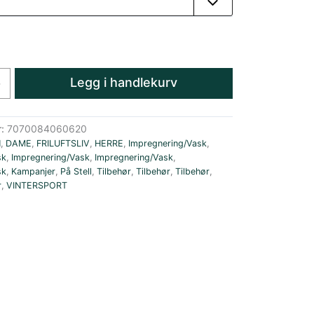
Legg i handlekurv
+
r:
7070084060620
N
,
DAME
,
FRILUFTSLIV
,
HERRE
,
Impregnering/Vask
,
sk
,
Impregnering/Vask
,
Impregnering/Vask
,
sk
,
Kampanjer
,
På Stell
,
Tilbehør
,
Tilbehør
,
Tilbehør
,
r
,
VINTERSPORT