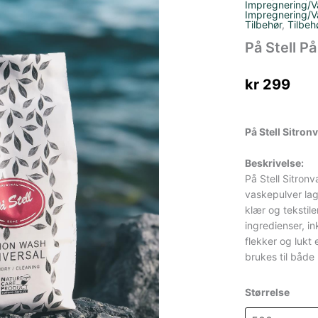
Impregnering/V
Impregnering/V
Tilbehør
,
Tilbeh
På Stell P
kr
299
På Stell Sitro
Beskrivelse:
På Stell Sitronv
vaskepulver lag
klær og tekstile
ingredienser, in
flekker og lukt 
brukes til båd
Størrelse