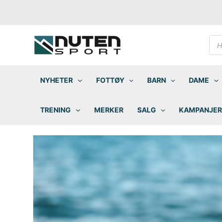
Hopp
rett
til
innholdet
Pro
sea
NYHETER
FOTTØY
BARN
DAME
TRENING
MERKER
SALG
KAMPANJER