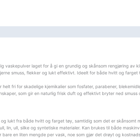
lig vaskepulver laget for å gi en grundig og skånsom rengjøring av kl
å fjerne smuss, flekker og lukt effektivt. Ideelt for både hvitt og far
r helt fri for skadelige kjemikalier som fosfater, parabener, blekemid
enskaper, som gir en naturlig frisk duft og effektivt bryter ned smuss 
 og lukt fra både hvitt og farget tøy, samtidig som det er skånsomt m
ull, lin, ull, silke og syntetiske materialer. Kan brukes til både mask
r bare en liten mengde per vask, noe som gjør det drøyt og kostnads