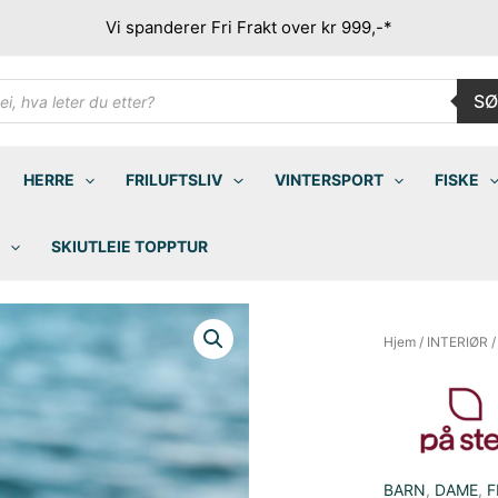
Vi spanderer Fri Frakt over kr 999,-*
ducts
SØ
rch
HERRE
FRILUFTSLIV
VINTERSPORT
FISKE
SKIUTLEIE TOPPTUR
Hjem
/
INTERIØR
BARN
,
DAME
,
F