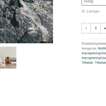
2 på lager
På
-
Stell
På
Stell
Produktnumme
Sitronvask-
Kategorier:
BAR
pulver
Impregnering/Va
500
Impregnering/Va
g
Tilbehør
,
Tilbehø
antall