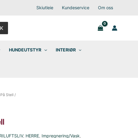
Skiutleie
Kundeservice
Om oss
K
HUNDEUTSTYR
INTERIØR
/
På Stell
/
RILUFTSLIV
,
HERRE
,
Impregnering/Vask
,