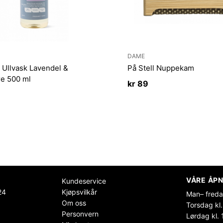
DAME
l Ullvask Lavendel &
På Stell Nuppekam
re 500 ml
kr
89
VÅRE ÅPN
Kundeservice
24
Kjøpsvilkår
Man– freda
Om oss
Torsdag kl.
Personvern
Lørdag kl. 