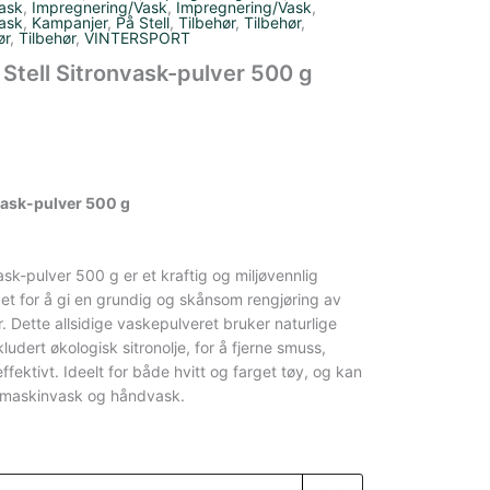
ask
,
Impregnering/Vask
,
Impregnering/Vask
,
ask
,
Kampanjer
,
På Stell
,
Tilbehør
,
Tilbehør
,
ør
,
Tilbehør
,
VINTERSPORT
å Stell Sitronvask-pulver 500 g
nvask-pulver 500 g
ask-pulver 500 g er et kraftig og miljøvennlig
et for å gi en grundig og skånsom rengjøring av
r. Dette allsidige vaskepulveret bruker naturlige
kludert økologisk sitronolje, for å fjerne smuss,
effektivt. Ideelt for både hvitt og farget tøy, og kan
e maskinvask og håndvask.