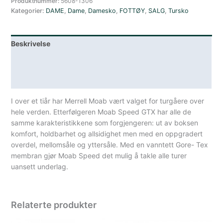
Produktnummer:
5608-1306
Kategorier:
DAME
,
Dame
,
Damesko
,
FOTTØY
,
SALG
,
Tursko
Beskrivelse
Lagerstatus
Spesifikasjoner
I over et tiår har Merrell Moab vært valget for turgåere over
hele verden. Etterfølgeren Moab Speed GTX har alle de
samme karakteristikkene som forgjengeren: ut av boksen
komfort, holdbarhet og allsidighet men med en oppgradert
overdel, mellomsåle og yttersåle. Med en vanntett Gore- Tex
membran gjør Moab Speed det mulig å takle alle turer
uansett underlag.
Relaterte produkter