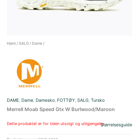
Hjem
/
SALG
/
Dame
/
DAME
,
Dame
,
Damesko
,
FOTTØY
,
SALG
,
Tursko
Merrell Moab Speed Gtx W Burlwood/Maroon
Dette produktet er for tiden utsolgt og utilgjengelig.
Størrelsesguide