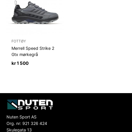
FOTTØY
Merrell Speed Strike 2
Gtx mørkegrå
kr
1 500
Nuten Sport AS
Org. nr: 921 326 424
Skulegata 13