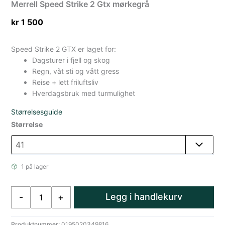
Merrell Speed Strike 2 Gtx mørkegrå
kr
1 500
Speed Strike 2 GTX er laget for:
Dagsturer i fjell og skog
Regn, våt sti og vått gress
Reise + lett friluftsliv
Hverdagsbruk med turmulighet
Størrelsesguide
Størrelse
1 på lager
Merrell
Legg i handlekurv
-
+
Speed
Strike
2
Produktnummer:
0195020349816