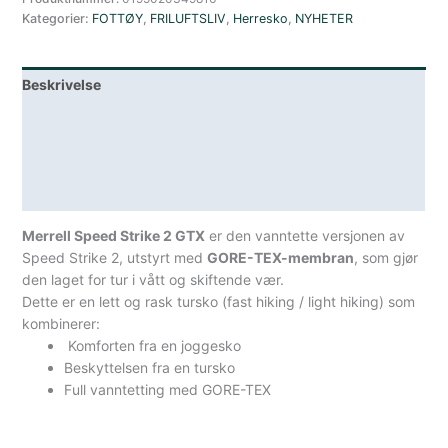
Kategorier:
FOTTØY
,
FRILUFTSLIV
,
Herresko
,
NYHETER
Gtx
mørkegrå
antall
Beskrivelse
Lagerstatus
Teknisk informasjon
Spesifikasjoner
Merrell Speed Strike 2 GTX
er den vanntette versjonen av
Speed Strike 2, utstyrt med
GORE-TEX-membran
, som gjør
den laget for tur i vått og skiftende vær.
Dette er en
lett og rask tursko (fast hiking / light hiking)
som
kombinerer:
Komforten fra en joggesko
Beskyttelsen fra en tursko
Full
vanntetting med GORE-TEX