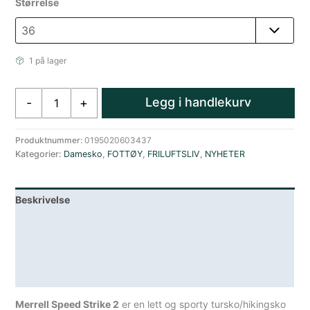
Størrelse
1 på lager
Merrell
Legg i handlekurv
-
+
Speed
Strike
2
Produktnummer:
0195020603437
Kategorier:
Damesko
,
FOTTØY
,
FRILUFTSLIV
,
NYHETER
grå
antall
Beskrivelse
Lagerstatus
Teknisk informasjon
Spesifikasjoner
Merrell Speed Strike 2
er en lett og sporty tursko/hikingsko