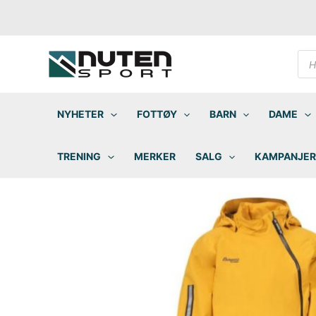
Hopp
rett
til
innholdet
Pro
sea
NYHETER
FOTTØY
BARN
DAME
TRENING
MERKER
SALG
KAMPANJER