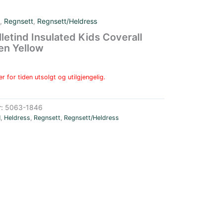
,
Regnsett
,
Regnsett/Heldress
lletind Insulated Kids Coverall
en Yellow
r for tiden utsolgt og utilgjengelig.
r:
5063-1846
N
,
Heldress
,
Regnsett
,
Regnsett/Heldress