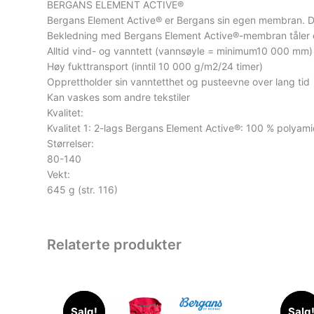
BERGANS ELEMENT ACTIVE®
Bergans Element Active® er Bergans sin egen membran. Den
Bekledning med Bergans Element Active®-membran tåler en
Alltid vind- og vanntett (vannsøyle = minimum10 000 mm)
Høy fukttransport (inntil 10 000 g/m2/24 timer)
Opprettholder sin vanntetthet og pusteevne over lang tid
Kan vaskes som andre tekstiler
Kvalitet:
Kvalitet 1: 2-lags Bergans Element Active®: 100 % polyam
Størrelser:
80-140
Vekt:
645 g (str. 116)
Relaterte produkter
Salg!
Salg!
Salg
Salg