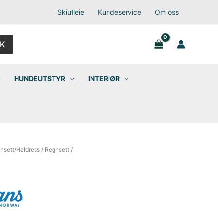
Skiutleie
Kundeservice
Om oss
K
HUNDEUTSTYR
INTERIØR
nsett/Heldress
/
Regnsett
/