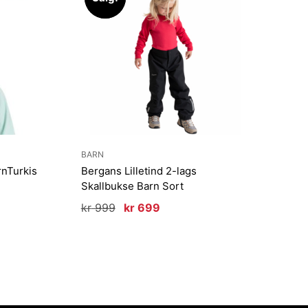
BARN
nTurkis
Bergans Lilletind 2-lags
Skallbukse Barn Sort
e
Opprinnelig
Nåværende
kr
999
kr
699
pris
pris
var:
er:
kr 999.
kr 699.