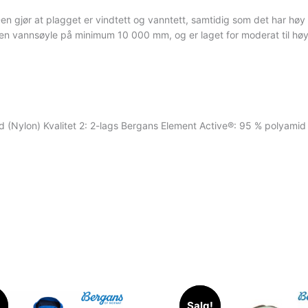
 gjør at plagget er vindtett og vanntett, samtidig som det har høy
 vannsøyle på minimum 10 000 mm, og er laget for moderat til høyer
id (Nylon) Kvalitet 2: 2-lags Bergans Element Active®: 95 % polyami
!
!
Salg!
Salg!