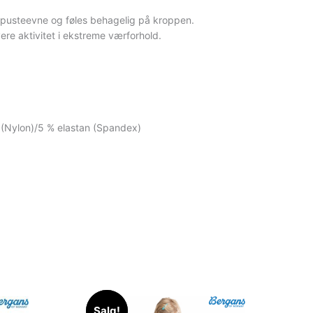
 pusteevne og føles behagelig på kroppen.
e aktivitet i ekstreme værforhold.
d (Nylon)/5 % elastan (Spandex)
Salg!
Salg!