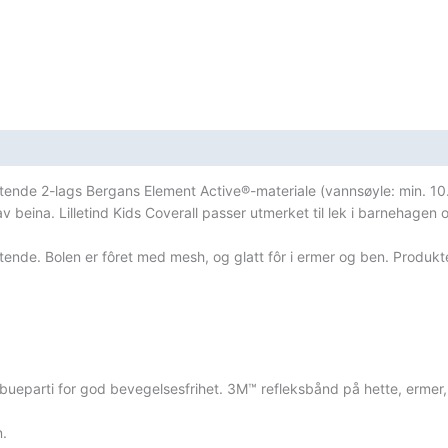
 pustende 2-lags Bergans Element Active®-materiale (vannsøyle: min. 1
 beina. Lilletind Kids Coverall passer utmerket til lek i barnehagen o
tende. Bolen er fôret med mesh, og glatt fôr i ermer og ben. Produk
albueparti for god bevegelsesfrihet. 3M™ refleksbånd på hette, ermer
n.