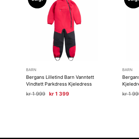
BARN
BARN
Bergans Lilletind Barn Vanntett
Bergans
Vindtett Parkdress Kjeledress
Kjeledr
Opprinnelig
Nåværende
kr
1 999
kr
1 399
kr
1 99
pris
pris
var:
er:
kr 1
kr 1
999.
399.