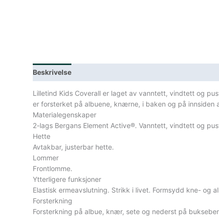
Beskrivelse
Lagerstatus
Spesifikasjoner
Lilletind Kids Coverall er laget av vanntett, vindtett og
er forsterket på albuene, knærne, i baken og på innsiden av
Materialegenskaper
2-lags Bergans Element Active®. Vanntett, vindtett og pus
Hette
Avtakbar, justerbar hette.
Lommer
Frontlomme.
Ytterligere funksjoner
Elastisk ermeavslutning. Strikk i livet. Formsydd kne- og 
Forsterkning
Forsterkning på albue, knær, sete og nederst på buksebe