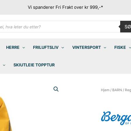
Vi spanderer Fri Frakt over kr 999,-*
ducts
SØ
rch
HERRE
FRILUFTSLIV
VINTERSPORT
FISKE
SKIUTLEIE TOPPTUR
Hjem
/
BARN
/
Reg