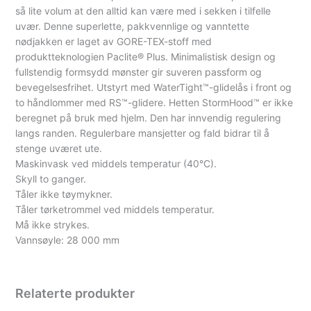
så lite volum at den alltid kan være med i sekken i tilfelle
uvær. Denne superlette, pakkvennlige og vanntette
nødjakken er laget av GORE-TEX-stoff med
produktteknologien Paclite® Plus. Minimalistisk design og
fullstendig formsydd mønster gir suveren passform og
bevegelsesfrihet. Utstyrt med WaterTight™-glidelås i front og
to håndlommer med RS™-glidere. Hetten StormHood™ er ikke
beregnet på bruk med hjelm. Den har innvendig regulering
langs randen. Regulerbare mansjetter og fald bidrar til å
stenge uværet ute.
Maskinvask ved middels temperatur (40°C).
Skyll to ganger.
Tåler ikke tøymykner.
Tåler tørketrommel ved middels temperatur.
Må ikke strykes.
Vannsøyle: 28 000 mm
Relaterte produkter