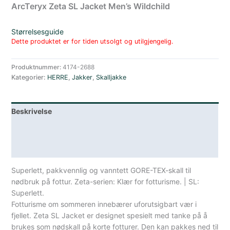
ArcTeryx Zeta SL Jacket Men’s Wildchild
Størrelsesguide
Dette produktet er for tiden utsolgt og utilgjengelig.
Produktnummer:
4174-2688
Kategorier:
HERRE
,
Jakker
,
Skalljakke
Beskrivelse
Lagerstatus
Spesifikasjoner
Superlett, pakkvennlig og vanntett GORE-TEX-skall til
nødbruk på fottur. Zeta-serien: Klær for fotturisme. | SL:
Superlett.
Fotturisme om sommeren innebærer uforutsigbart vær i
fjellet. Zeta SL Jacket er designet spesielt med tanke på å
brukes som nødskall på korte fotturer. Den kan pakkes ned til