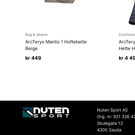
Bag & Vesker
Dun/Isola
ArcTeryx Mantis 1 Hoftebelte
ArcTer
Beige
Hette H
kr
449
kr
4 4
Nuten Sport AS
Org. nr: 921 326 4
Skulegata 13
4200 Sauda