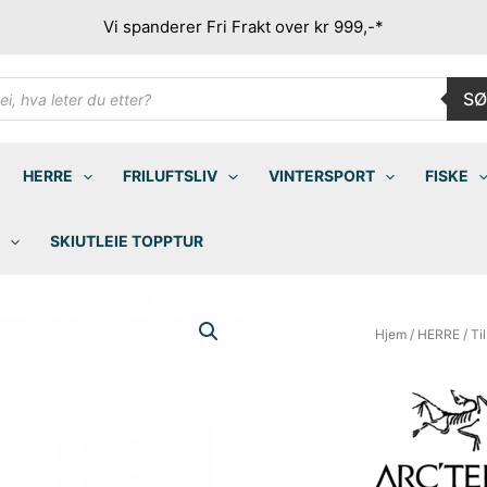
Vi spanderer Fri Frakt over kr 999,-*
ducts
SØ
rch
HERRE
FRILUFTSLIV
VINTERSPORT
FISKE
SKIUTLEIE TOPPTUR
Hjem
/
HERRE
/
Ti