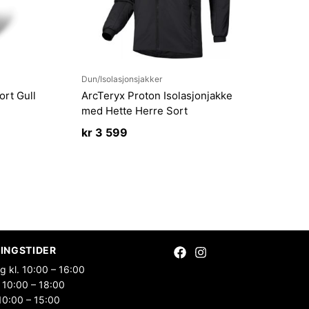
Dun/Isolasjonsjakker
ort Gull
ArcTeryx Proton Isolasjonjakke
med Hette Herre Sort
kr
3 599
INGSTIDER
g kl. 10:00 – 16:00
 10:00 – 18:00
10:00 – 15:00