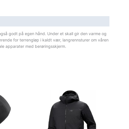
også godt på egen hånd. Under et skall gir den varme og
imrende for terrengløp i kaldt vær, langrennsturer om våren
tale apparater med berøringsskjerm.