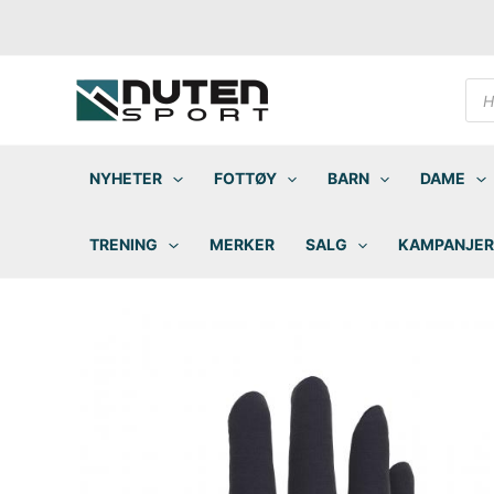
Hopp
rett
til
innholdet
Pro
sea
NYHETER
FOTTØY
BARN
DAME
TRENING
MERKER
SALG
KAMPANJER