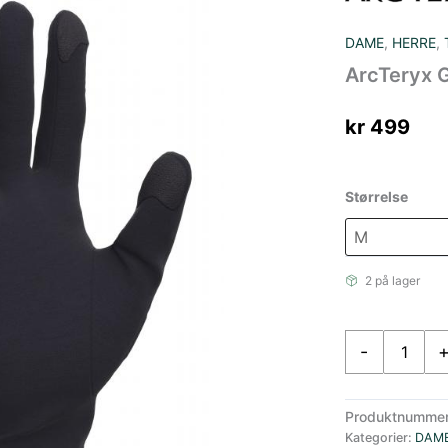
DAME
,
HERRE
,
ArcTeryx G
kr
499
Størrelse
2 på lager
ArcTeryx
-
Gothic
Glove
Black
Produktnumme
antall
Kategorier:
DAM