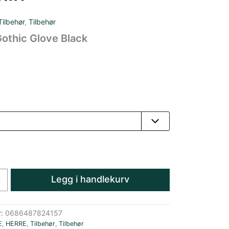
Tilbehør
,
Tilbehør
othic Glove Black
Legg i handlekurv
+
r:
0686487824157
E
,
HERRE
,
Tilbehør
,
Tilbehør