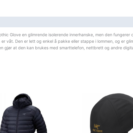
othic Glove en glimrende isolerende innerhanske, men den fungerer 
 er våt. Den er lett og enkel å pakke eller stappe i lommen, og er gl
en gjør at den kan brukes med smarttelefon, nettbrett og andre digi