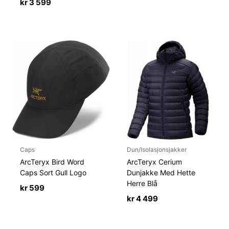
kr
3 599
Caps
Dun/Isolasjonsjakker
ArcTeryx Bird Word
ArcTeryx Cerium
Caps Sort Gull Logo
Dunjakke Med Hette
Herre Blå
kr
599
kr
4 499