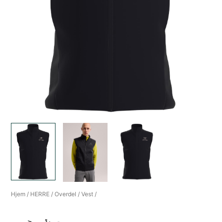
Hjem
/
HERRE
/
Overdel
/
Vest
/