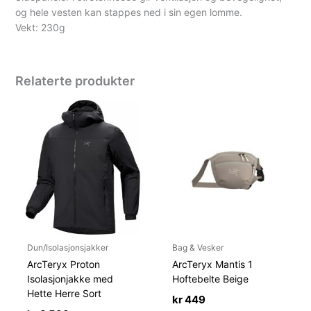
og hele vesten kan stappes ned i sin egen lomme.
Vekt: 230g
Relaterte produkter
Dun/Isolasjonsjakker
Bag & Vesker
ArcTeryx Proton
ArcTeryx Mantis 1
Isolasjonjakke med
Hoftebelte Beige
Hette Herre Sort
kr
449