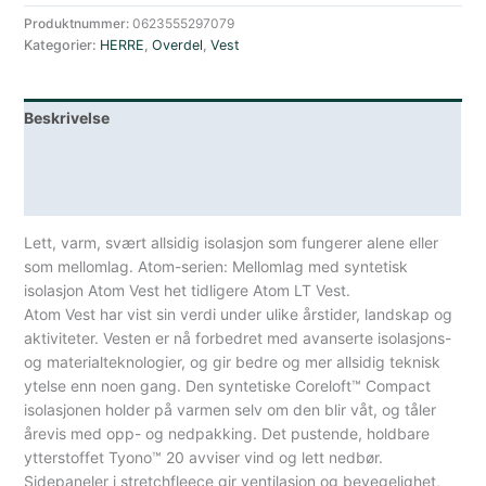
M
Produktnummer:
0623555297079
Kategorier:
HERRE
,
Overdel
,
Vest
Black
antall
Beskrivelse
Lagerstatus
Spesifikasjoner
Lett, varm, svært allsidig isolasjon som fungerer alene eller
som mellomlag. Atom-serien: Mellomlag med syntetisk
isolasjon Atom Vest het tidligere Atom LT Vest.
Atom Vest har vist sin verdi under ulike årstider, landskap og
aktiviteter. Vesten er nå forbedret med avanserte isolasjons-
og materialteknologier, og gir bedre og mer allsidig teknisk
ytelse enn noen gang. Den syntetiske Coreloft™ Compact
isolasjonen holder på varmen selv om den blir våt, og tåler
årevis med opp- og nedpakking. Det pustende, holdbare
ytterstoffet Tyono™ 20 avviser vind og lett nedbør.
Sidepaneler i stretchfleece gir ventilasjon og bevegelighet,