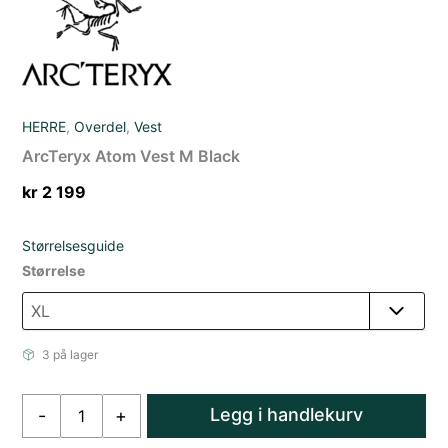
HERRE
,
Overdel
,
Vest
ArcTeryx Atom Vest M Black
kr
2 199
Størrelsesguide
Størrelse
3 på lager
ArcTeryx
Legg i handlekurv
-
+
Atom
Vest