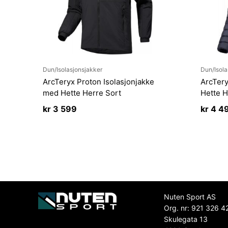
Dun/Isolasjonsjakker
Dun/Isola
ArcTeryx Proton Isolasjonjakke
ArcTer
med Hette Herre Sort
Hette H
kr
3 599
kr
4 4
Nuten Sport AS
Org. nr: 921 326 4
Skulegata 13