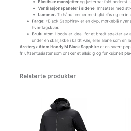
Elastiske mansjetter
og justerbar fald nederst 
Ventilasjonspaneler i sidene
: Innsatser med st
Lommer
: To håndlommer med glidelås og en in
Farge
: «Black Sapphire» er en dyp, mørkeblå nyanse
hverdagsklær.
Bruk
: Atom Hoody er ideell for et bredt spekter av a
under en skalljakke i kaldt vær, eller alene som en let
Arc'teryx Atom Hoody M Black Sapphire
er en svært pop
friluftsentusiaster som ønsker et allsidig og funksjonelt p
Relaterte produkter