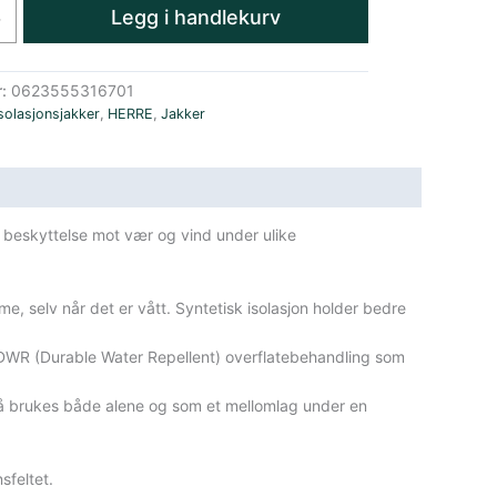
Legg i handlekurv
+
r:
0623555316701
solasjonsjakker
,
HERRE
,
Jakker
g beskyttelse mot vær og vind under ulike
e, selv når det er vått. Syntetisk isolasjon holder bedre
en DWR (Durable Water Repellent) overflatebehandling som
 å brukes både alene og som et mellomlag under en
sfeltet.