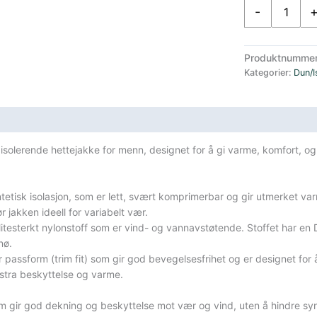
ArcTeryx
-
Atom
Hoody
M
Produktnumme
Black
Kategorier:
Dun/I
Sapphire
antall
sifikasjoner
g isolerende hettejakke for menn, designet for å gi varme, komfort, o
tetisk isolasjon, som er lett, svært komprimerbar og gir utmerket varm
 jakken ideell for variabelt vær.
 slitesterkt nylonstoff som er vind- og vannavstøtende. Stoffet har 
nø.
passform (trim fit) som gir god bevegelsesfrihet og er designet for
kstra beskyttelse og varme.
 som gir god dekning og beskyttelse mot vær og vind, uten å hindre syn