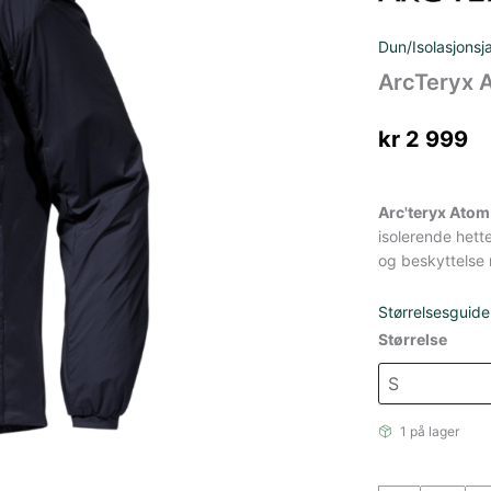
Dun/Isolasjonsj
ArcTeryx 
kr
2 999
Arc'teryx Atom
isolerende hett
og beskyttelse 
Størrelsesguide
Størrelse
1 på lager