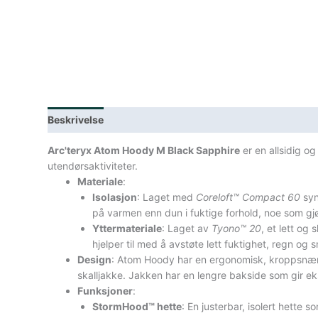
Beskrivelse
Lagerstatus
Teknisk informasjon
Spe
Arc'teryx Atom Hoody M Black Sapphire
er en allsidig o
utendørsaktiviteter.
Materiale
:
Isolasjon
: Laget med
Coreloft™ Compact 60
syn
på varmen enn dun i fuktige forhold, noe som gjør
Yttermateriale
: Laget av
Tyono™ 20
, et lett og
hjelper til med å avstøte lett fuktighet, regn og s
Design
: Atom Hoody har en ergonomisk, kroppsnær 
skalljakke. Jakken har en lengre bakside som gir e
Funksjoner
:
StormHood™ hette
: En justerbar, isolert hette