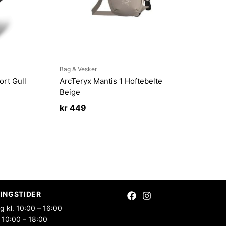
Bag & Vesker
ort Gull
ArcTeryx Mantis 1 Hoftebelte
Beige
kr
449
INGSTIDER
g kl. 10:00 – 16:00
 10:00 – 18:00