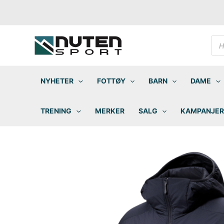
Hopp
rett
til
innholdet
Pro
sea
NYHETER
FOTTØY
BARN
DAME
TRENING
MERKER
SALG
KAMPANJER