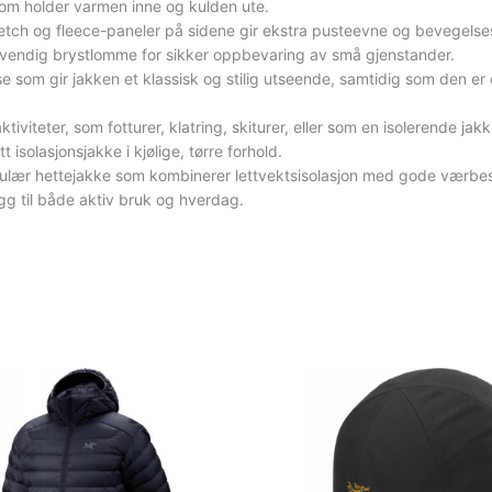
som holder varmen inne og kulden ute.
retch og fleece-paneler på sidene gir ekstra pusteevne og bevegelses
nvendig brystlomme for sikker oppbevaring av små gjenstander.
 som gir jakken et klassisk og stilig utseende, samtidig som den er 
ktiviteter, som fotturer, klatring, skiturer, eller som en isolerende 
t isolasjonsjakke i kjølige, tørre forhold.
ulær hettejakke som kombinerer lettvektsisolasjon med gode værbes
lagg til både aktiv bruk og hverdag.