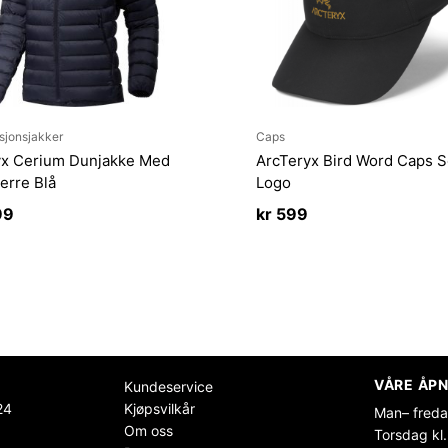
sjonsjakker
Caps
yx Cerium Dunjakke Med
ArcTeryx Bird Word Caps S
erre Blå
Logo
99
kr
599
VÅRE ÅPN
Kundeservice
24
Kjøpsvilkår
Man– freda
Om oss
Torsdag kl.