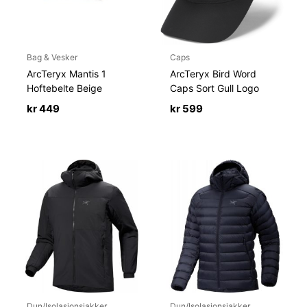
Bag & Vesker
Caps
ArcTeryx Mantis 1
ArcTeryx Bird Word
Hoftebelte Beige
Caps Sort Gull Logo
kr
449
kr
599
Dun/Isolasjonsjakker
Dun/Isolasjonsjakker