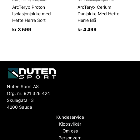
ArcTeryx Proton
ArcTeryx Cerium
Isolasjonjakke med
Dunjakke Med Hette
Hette Herre Sort
Herre Blå
kr
3 599
kr
4 499
Nuten Sport AS
Org. nr: 921 326 424
Skulegata 13
4200 Sauda
Kundeservice
Kjøpsvilkår
Om oss
Personvern