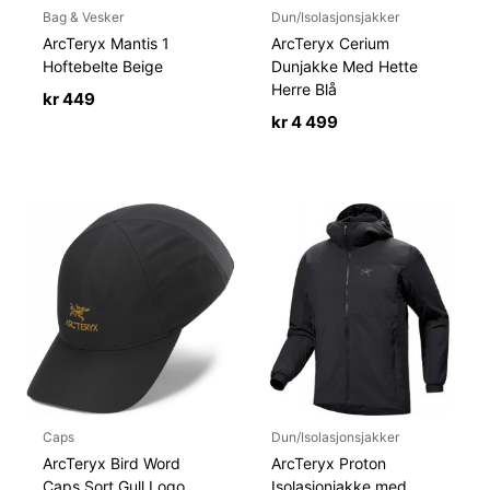
Bag & Vesker
Dun/Isolasjonsjakker
ArcTeryx Mantis 1
ArcTeryx Cerium
Hoftebelte Beige
Dunjakke Med Hette
Herre Blå
kr
449
kr
4 499
Caps
Dun/Isolasjonsjakker
ArcTeryx Bird Word
ArcTeryx Proton
Caps Sort Gull Logo
Isolasjonjakke med