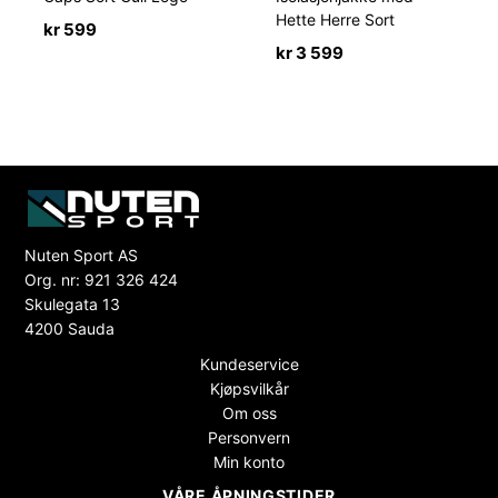
Hette Herre Sort
kr
599
kr
3 599
Nuten Sport AS
Org. nr: 921 326 424
Skulegata 13
4200 Sauda
Kundeservice
Kjøpsvilkår
Om oss
Personvern
Min konto
VÅRE ÅPNINGSTIDER