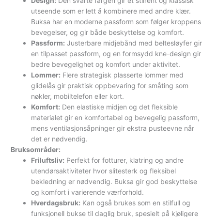
Design:
Den svarte fargen gir et stilrent og klassisk
utseende som er lett å kombinere med andre klær.
Buksa har en moderne passform som følger kroppens
bevegelser, og gir både beskyttelse og komfort.
Passform:
Justerbare midjebånd med beltesløyfer gir
en tilpasset passform, og en formsydd kne-design gir
bedre bevegelighet og komfort under aktivitet.
Lommer:
Flere strategisk plasserte lommer med
glidelås gir praktisk oppbevaring for småting som
nøkler, mobiltelefon eller kort.
Komfort:
Den elastiske midjen og det fleksible
materialet gir en komfortabel og bevegelig passform,
mens ventilasjonsåpninger gir ekstra pusteevne når
det er nødvendig.
Bruksområder:
Friluftsliv:
Perfekt for fotturer, klatring og andre
utendørsaktiviteter hvor slitesterk og fleksibel
bekledning er nødvendig. Buksa gir god beskyttelse
og komfort i varierende værforhold.
Hverdagsbruk:
Kan også brukes som en stilfull og
funksjonell bukse til daglig bruk, spesielt på kjøligere