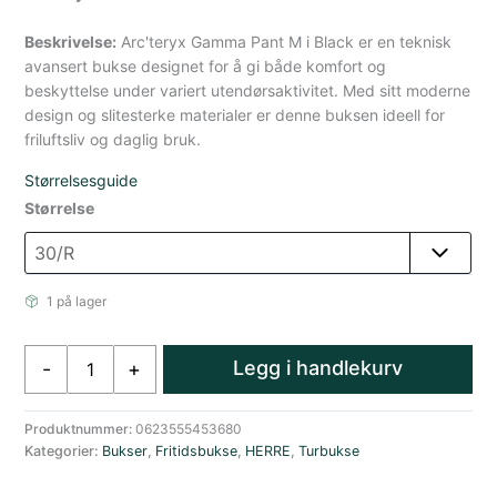
Beskrivelse:
Arc'teryx Gamma Pant M i Black er en teknisk
avansert bukse designet for å gi både komfort og
beskyttelse under variert utendørsaktivitet. Med sitt moderne
design og slitesterke materialer er denne buksen ideell for
friluftsliv og daglig bruk.
Størrelsesguide
Størrelse
1 på lager
ArcTeryx
Legg i handlekurv
-
+
Gamma
Pant
M
Produktnummer:
0623555453680
Kategorier:
Bukser
,
Fritidsbukse
,
HERRE
,
Turbukse
Black
antall