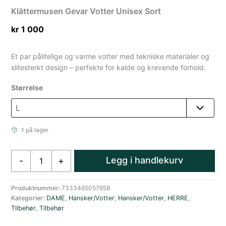
Klättermusen Gevar Votter Unisex Sort
kr
1 000
Et par pålitelige og varme votter med tekniske materialer og
slitesterkt design – perfekte for kalde og krevende forhold.
Størrelse
1 på lager
Klättermusen
Legg i handlekurv
-
+
Gevar
Votter
Unisex
Produktnummer:
7333465057658
Kategorier:
DAME
,
Hansker/Votter
,
Hansker/Votter
,
HERRE
,
Sort
Tilbehør
,
Tilbehør
antall