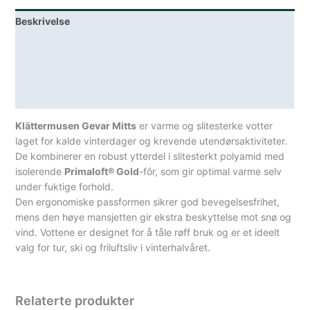
Beskrivelse
Lagerstatus
Teknisk informasjon
Spesifikasjoner
Klättermusen Gevar Mitts
er varme og slitesterke votter
laget for kalde vinterdager og krevende utendørsaktiviteter.
De kombinerer en robust ytterdel i slitesterkt polyamid med
isolerende
Primaloft® Gold
-fôr, som gir optimal varme selv
under fuktige forhold.
Den ergonomiske passformen sikrer god bevegelsesfrihet,
mens den høye mansjetten gir ekstra beskyttelse mot snø og
vind. Vottene er designet for å tåle røff bruk og er et ideelt
valg for tur, ski og friluftsliv i vinterhalvåret.
Relaterte produkter