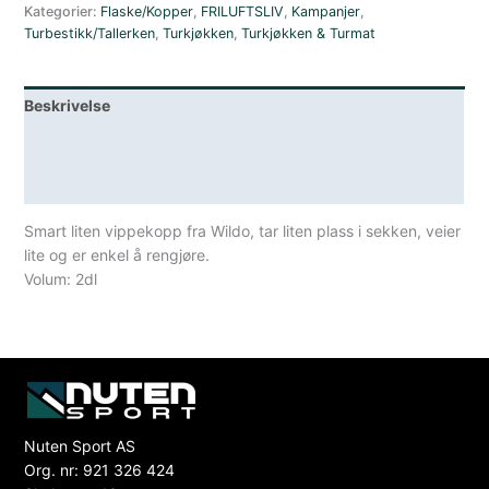
Kategorier:
Flaske/Kopper
,
FRILUFTSLIV
,
Kampanjer
,
Turbestikk/Tallerken
,
Turkjøkken
,
Turkjøkken & Turmat
Beskrivelse
Lagerstatus
Spesifikasjoner
Smart liten vippekopp fra Wildo, tar liten plass i sekken, veier
lite og er enkel å rengjøre.
Volum: 2dl
Nuten Sport AS
Org. nr: 921 326 424