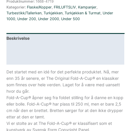
Produktnummer:
1668-4719
Kategorier:
Flaske/Kopper
,
FRILUFTSLIV
,
Kampanjer
,
Turbestikk/Tallerken
,
Turkjøkken
,
Turkjøkken & Turmat
,
Under
1000
,
Under 200
,
Under 2000
,
Under 500
Beskrivelse
Lagerstatus
Spesifikasjoner
Det startet med en idé for det perfekte produktet. Nå, mer
enn 35 år senere, er The Original Fold-A-Cup® en klassiker
som finnes over hele verden. Laget for å være med uansett
hvor du går.
Fold-A-Cup® åpner seg fra foldet stilling for å danne en kopp
eller bolle. Fold-A-Cup® har plass til 250 ml, men er bare 2,5
cm når den er brettet. Bretten sørger for at den ikke drypper
etter at den er tømt.
Vi er stolte av at The Fold-A-Cup® er klassifisert som et
kunstverk av Svensk Form Copyright Panel.