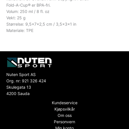
Fold-A-Cup® er BPA-fri.
Volum: 250 ml / 8 fl. oz
Vekt: 25 g
Størrelse: 9,5x7x2,5 cm / 3,5x3x1 in
Materiale: TPE
Nuten Sport AS
Org. nr: 921 326 424
Skulegata 13
4200 Sauda
Kundeservice
Kjøpsvilkår
Om oss
Personvern
Min konto