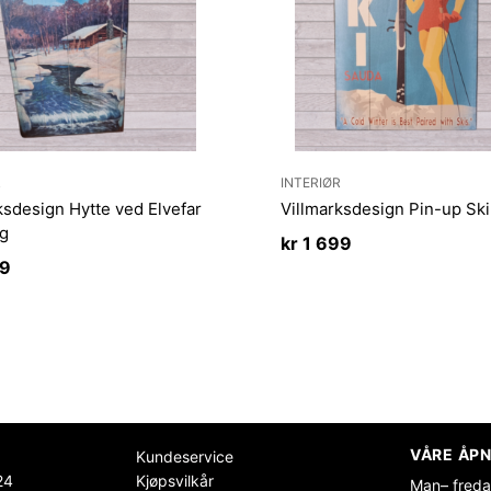
R
INTERIØR
ksdesign Hytte ved Elvefar
Villmarksdesign Pin-up Sk
rg
kr
1 699
99
VÅRE ÅPN
Kundeservice
24
Kjøpsvilkår
Man– freda