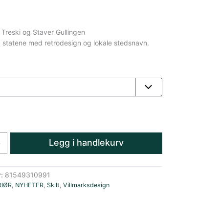
 Treski og Staver Gullingen
fra statene med retrodesign og lokale stedsnavn.
Legg i handlekurv
+
r:
81549310991
RIØR
,
NYHETER
,
Skilt
,
Villmarksdesign