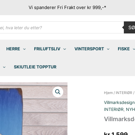
Vi spanderer Fri Frakt over kr 999,-*
ducts
SØ
rch
HERRE
FRILUFTSLIV
VINTERSPORT
FISKE
SKIUTLEIE TOPPTUR
Hjem
/
INTERIØR
Villmarksdesign
INTERIØR
,
NYH
Villmarksd
kr
1 599