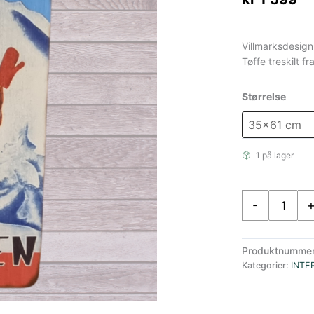
Villmarksdesign
Tøffe treskilt 
Størrelse
1 på lager
Villmarksdesign
-
Ta
En
Pause
Produktnumme
Gullingen
Kategorier:
INTE
antall