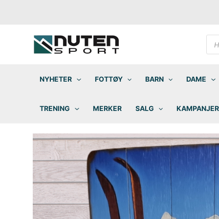
Hopp
rett
til
innholdet
Pro
sea
NYHETER
FOTTØY
BARN
DAME
TRENING
MERKER
SALG
KAMPANJER