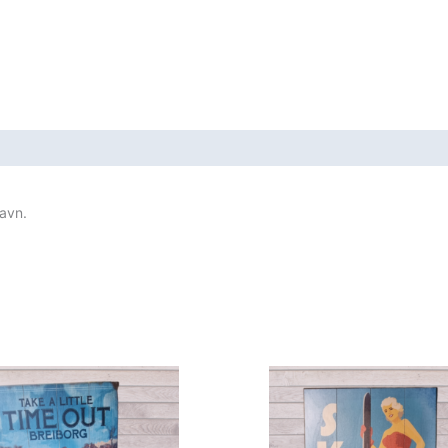
sifikasjoner
navn.