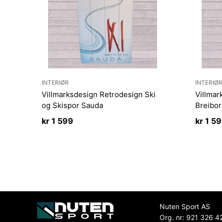
INTERIØR
INTERIØ
Villmarksdesign Retrodesign Ski
Villmar
og Skispor Sauda
Breibo
kr
1 599
kr
1 5
Nuten Sport AS
Org. nr: 921 326 4