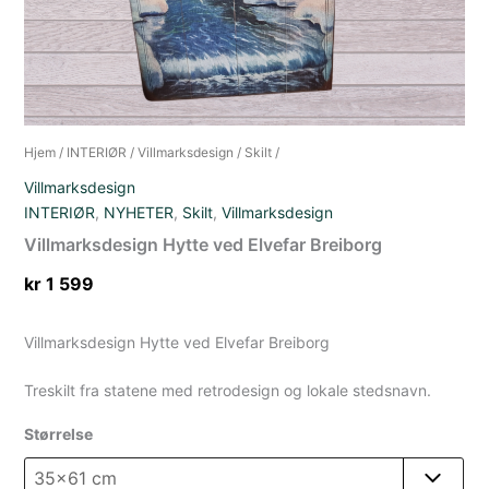
Hjem
/
INTERIØR
/
Villmarksdesign
/
Skilt
/
Villmarksdesign
INTERIØR
,
NYHETER
,
Skilt
,
Villmarksdesign
Villmarksdesign Hytte ved Elvefar Breiborg
kr
1 599
Villmarksdesign Hytte ved Elvefar Breiborg
Treskilt fra statene med retrodesign og lokale stedsnavn.
Størrelse