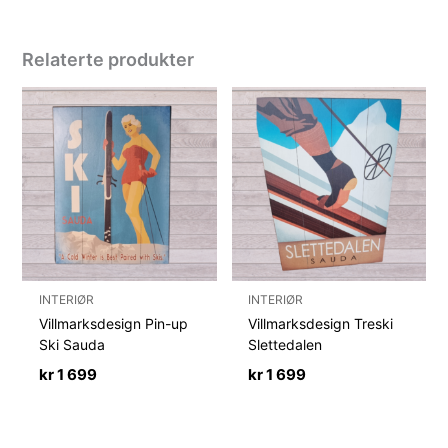
Relaterte produkter
INTERIØR
INTERIØR
Villmarksdesign Pin-up
Villmarksdesign Treski
Ski Sauda
Slettedalen
kr
1 699
kr
1 699