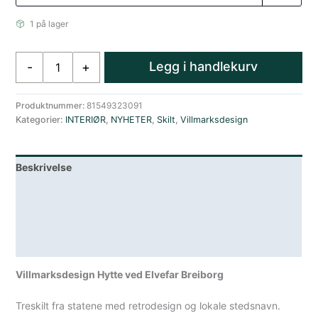
1 på lager
Villmarksdesign
Legg i handlekurv
-
+
Hytte
ved
Elvefar
Produktnummer:
81549323091
Kategorier:
INTERIØR
,
NYHETER
,
Skilt
,
Villmarksdesign
Breiborg
antall
Beskrivelse
Lagerstatus
Teknisk informasjon
Spesifikasjoner
Villmarksdesign Hytte ved Elvefar Breiborg
Treskilt fra statene med retrodesign og lokale stedsnavn.