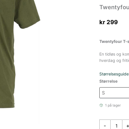
Twentyfou
kr
299
Twentyfour T-s
En tidløs og kom
hverdag og friti
Størrelsesguide
Størrelse
1 på lager
Twentyfour
-
T-