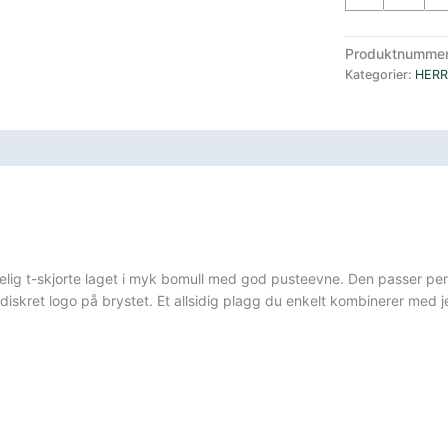
skjorte
Herre
Produktnumme
Grønn
Kategorier:
HERR
antall
sifikasjoner
lig t-skjorte laget i myk bomull med god pusteevne. Den passer perfe
iskret logo på brystet. Et allsidig plagg du enkelt kombinerer med je