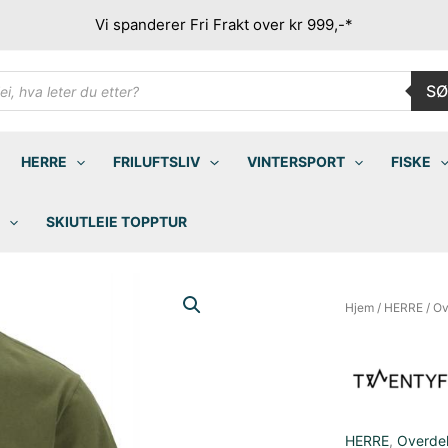
Vi spanderer Fri Frakt over kr 999,-*
ducts
SØ
rch
HERRE
FRILUFTSLIV
VINTERSPORT
FISKE
SKIUTLEIE TOPPTUR
Hjem
/
HERRE
/
Ov
HERRE
,
Overde