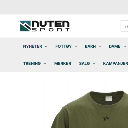
Hopp
rett
til
innholdet
Pro
sea
NYHETER
FOTTØY
BARN
DAME
TRENING
MERKER
SALG
KAMPANJER