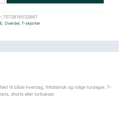
r:
7072816532887
E
,
Overdel
,
T-skjorter
kt til både hverdag, fritidsbruk og rolige turdager. T-
ans, shorts eller turbukser.