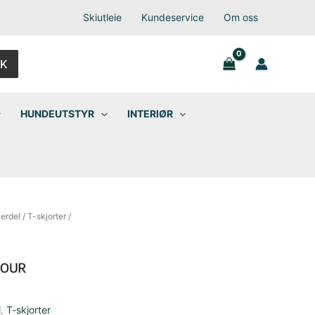
Skiutleie
Kundeservice
Om oss
K
HUNDEUTSTYR
INTERIØR
erdel
/
T-skjorter
/
l
,
T-skjorter