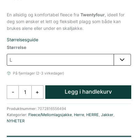
En allsidig og komfortabel fleece fra
Twentyfour
, ideell for
deg som ønsker et lett og fleksibelt plagg som både kan
brukes alene eller under en skalljakke.
Størrelsesguide
Størrelse
På fjernlager (2-3 virkedager)
Twentyfour
Legg i handlekurv
-
+
Venture
Tynn
Fleecejakke
Produktnummer:
7072816556494
Kategorier:
Fleece/Mellomlagsjakke
,
Herre
,
HERRE
,
Jakker
,
Herre
NYHETER
Blå
antall