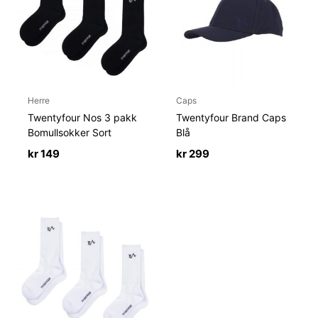
Herre
Caps
Twentyfour Nos 3 pakk
Twentyfour Brand Caps
Bomullsokker Sort
Blå
kr
149
kr
299