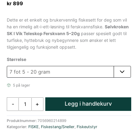
kr
899
Dette er et enkelt og brukervennlig fiskesett for deg som vil
ha en rimelig alt-i-ett-løsning til ferskvannsfiske.
Sølvkroken
SK I Vik Teleskop Ferskvann 5–20g
passer spesielt godt til
turfiske, hyttebruk og nybegynnere som ønsker et lett
tilgjengelig og funksjonelt oppsett.
Størrelse
5 på lager
Sølvkroken
Legg i handlekurv
-
+
VIk
Teleskop
Fiskesett
Produktnummer:
7056960214899
Kategorier:
FISKE
,
Fiskestang/Sneller
,
Fiskeutstyr
Stang
Snelle