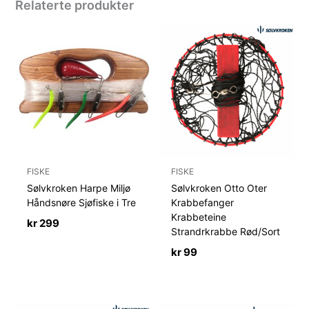
Relaterte produkter
FISKE
FISKE
Sølvkroken Harpe Miljø
Sølvkroken Otto Oter
Håndsnøre Sjøfiske i Tre
Krabbefanger
Krabbeteine
kr
299
Strandrkrabbe Rød/Sort
kr
99