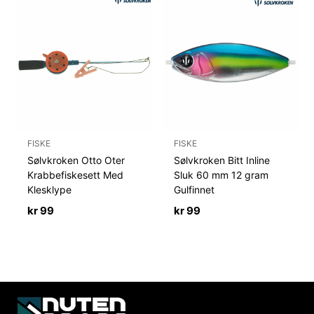
FISKE
FISKE
Sølvkroken Otto Oter
Sølvkroken Bitt Inline
Krabbefiskesett Med
Sluk 60 mm 12 gram
Klesklype
Gulfinnet
kr
99
kr
99