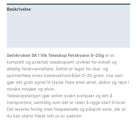
5
Beskrivelse
-
20
Lagerstatus
gram
antall
Teknisk informasjon
Spesifikasjoner
Sølvkroken SK I Vik Teleskop Ferskvann 5–20g
er et
komplett og praktisk teleskopsett utviklet for enkelt og
allsidig ferskvannsfiske. Settet er laget for sluk- og
spinnerfiske innen kastevektområdet 5–20 gram, noe som
gjør det godt egnet til typisk fiske etter ørret, abbor og røye i
norske innsjøer og elver.
Teleskopstangen gjør settet svært kompakt og lett å
transportere, samtidig som det er raskt å rigge klart til bruk.
Det leveres ferdig med haspelsnelle og påspolt sene, slik at
du kan starte fisket rett ut av pakken.