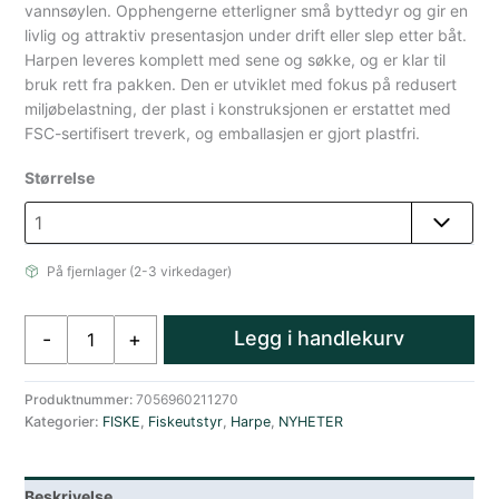
vannsøylen. Opphengerne etterligner små byttedyr og gir en
livlig og attraktiv presentasjon under drift eller slep etter båt.
Harpen leveres komplett med sene og søkke, og er klar til
bruk rett fra pakken. Den er utviklet med fokus på redusert
miljøbelastning, der plast i konstruksjonen er erstattet med
FSC-sertifisert treverk, og emballasjen er gjort plastfri.
Størrelse
På fjernlager (2-3 virkedager)
Sølvkroken
Legg i handlekurv
-
+
Harpe
Miljø
Håndsnøre
Produktnummer:
7056960211270
Kategorier:
FISKE
,
Fiskeutstyr
,
Harpe
,
NYHETER
Sjøfiske
i
Tre
Beskrivelse
antall