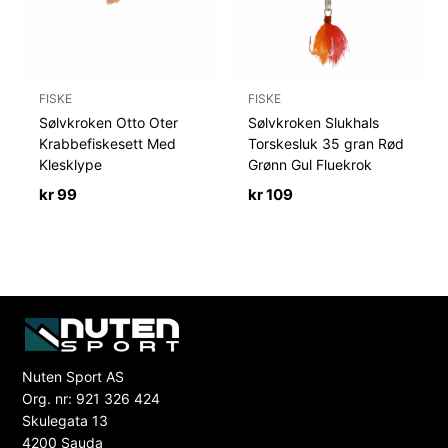
FISKE
FISKE
Sølvkroken Otto Oter
Sølvkroken Slukhals
Krabbefiskesett Med
Torskesluk 35 gran Rød
Klesklype
Grønn Gul Fluekrok
kr
99
kr
109
Nuten Sport AS
Org. nr: 921 326 424
Skulegata 13
4200 Sauda