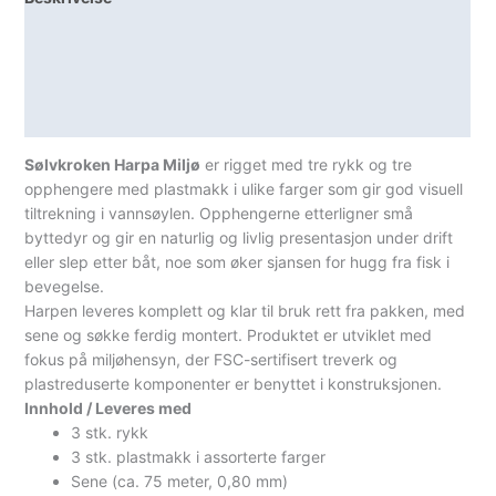
Lagerstatus
Teknisk informasjon
Spesifikasjoner
Sølvkroken Harpa Miljø
er rigget med tre rykk og tre
opphengere med plastmakk i ulike farger som gir god visuell
tiltrekning i vannsøylen. Opphengerne etterligner små
byttedyr og gir en naturlig og livlig presentasjon under drift
eller slep etter båt, noe som øker sjansen for hugg fra fisk i
bevegelse.
Harpen leveres komplett og klar til bruk rett fra pakken, med
sene og søkke ferdig montert. Produktet er utviklet med
fokus på miljøhensyn, der FSC-sertifisert treverk og
plastreduserte komponenter er benyttet i konstruksjonen.
Innhold / Leveres med
3 stk. rykk
3 stk. plastmakk i assorterte farger
Sene (ca. 75 meter, 0,80 mm)