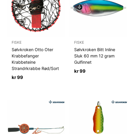
FISKE
FISKE
Sølvkroken Otto Oter
Sølvkroken Bitt Inline
Krabbefanger
Sluk 60 mm 12 gram
Krabbeteine
Gulfinnet
Strandrkrabbe Rød/Sort
kr
99
kr
99