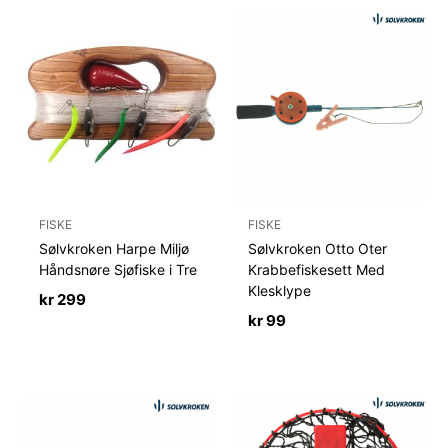
FISKE
FISKE
Sølvkroken Harpe Miljø
Sølvkroken Otto Oter
Håndsnøre Sjøfiske i Tre
Krabbefiskesett Med
Klesklype
kr
299
kr
99