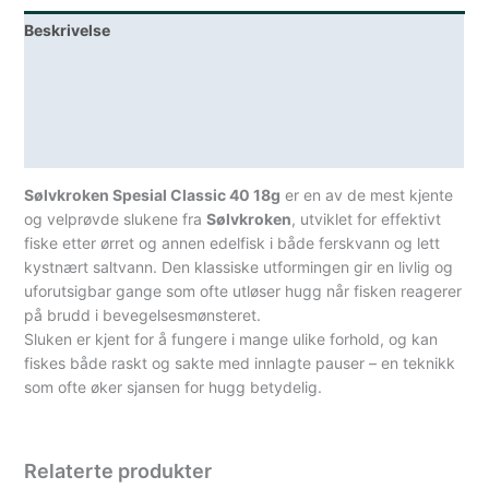
med
Beskrivelse
røde
prikker
Lagerstatus
antall
Teknisk informasjon
Spesifikasjoner
Sølvkroken Spesial Classic 40 18g
er en av de mest kjente
og velprøvde slukene fra
Sølvkroken
, utviklet for effektivt
fiske etter ørret og annen edelfisk i både ferskvann og lett
kystnært saltvann. Den klassiske utformingen gir en livlig og
uforutsigbar gange som ofte utløser hugg når fisken reagerer
på brudd i bevegelsesmønsteret.
Sluken er kjent for å fungere i mange ulike forhold, og kan
fiskes både raskt og sakte med innlagte pauser – en teknikk
som ofte øker sjansen for hugg betydelig.
Relaterte produkter