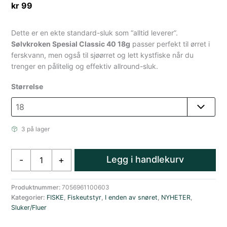
kr
99
Dette er en ekte standard-sluk som “alltid leverer”.
Sølvkroken Spesial Classic 40 18g
passer perfekt til ørret i
ferskvann, men også til sjøørret og lett kystfiske når du
trenger en pålitelig og effektiv allround-sluk.
Størrelse
3 på lager
Sølvkroken
Legg i handlekurv
-
+
Spesial
Classic
40
Produktnummer:
7056961100603
Kategorier:
FISKE
,
Fiskeutstyr
,
I enden av snøret
,
NYHETER
,
18
Sluker/Fluer
Gram
Sølv