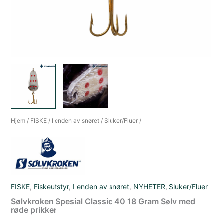
Hjem
/
FISKE
/
I enden av snøret
/
Sluker/Fluer
/
FISKE
,
Fiskeutstyr
,
I enden av snøret
,
NYHETER
,
Sluker/Fluer
Sølvkroken Spesial Classic 40 18 Gram Sølv med
røde prikker