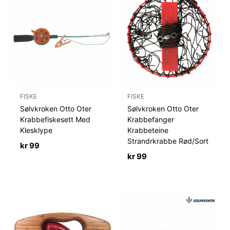
FISKE
FISKE
Sølvkroken Otto Oter
Sølvkroken Otto Oter
Krabbefiskesett Med
Krabbefanger
Klesklype
Krabbeteine
Strandrkrabbe Rød/Sort
kr
99
kr
99