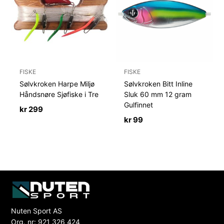
FISKE
FISKE
Sølvkroken Harpe Miljø
Sølvkroken Bitt Inline
Håndsnøre Sjøfiske i Tre
Sluk 60 mm 12 gram
Gulfinnet
kr
299
kr
99
Nuten Sport AS
Org. nr: 921 326 424