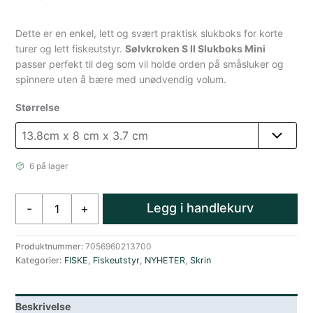
Dette er en enkel, lett og svært praktisk slukboks for korte
turer og lett fiskeutstyr.
Sølvkroken S II Slukboks Mini
passer perfekt til deg som vil holde orden på småsluker og
spinnere uten å bære med unødvendig volum.
Størrelse
6 på lager
Sølvkroken
Legg i handlekurv
-
+
Slukboks
Mini
5
Produktnummer:
7056960213700
Kategorier:
FISKE
,
Fiskeutstyr
,
NYHETER
,
Skrin
rom
antall
Beskrivelse