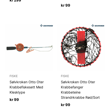
kr
299
kr
99
FISKE
FISKE
Sølvkroken Otto Oter
Sølvkroken Otto Oter
Krabbefiskesett Med
Krabbefanger
Klesklype
Krabbeteine
Strandrkrabbe Rød/Sort
kr
99
kr
99