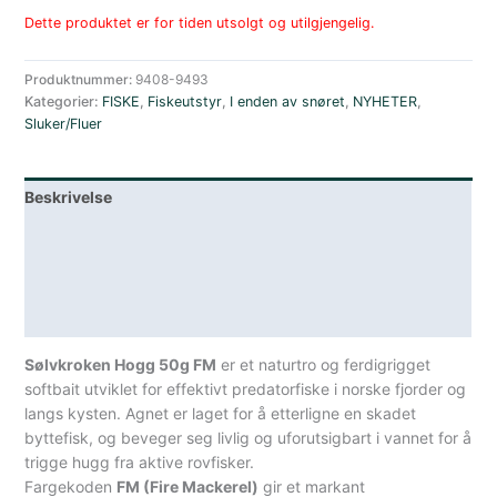
Dette produktet er for tiden utsolgt og utilgjengelig.
Produktnummer:
9408-9493
Kategorier:
FISKE
,
Fiskeutstyr
,
I enden av snøret
,
NYHETER
,
Sluker/Fluer
Beskrivelse
Lagerstatus
Teknisk informasjon
Spesifikasjoner
Sølvkroken Hogg 50g FM
er et naturtro og ferdigrigget
softbait utviklet for effektivt predatorfiske i norske fjorder og
langs kysten. Agnet er laget for å etterligne en skadet
byttefisk, og beveger seg livlig og uforutsigbart i vannet for å
trigge hugg fra aktive rovfisker.
Fargekoden
FM (Fire Mackerel)
gir et markant