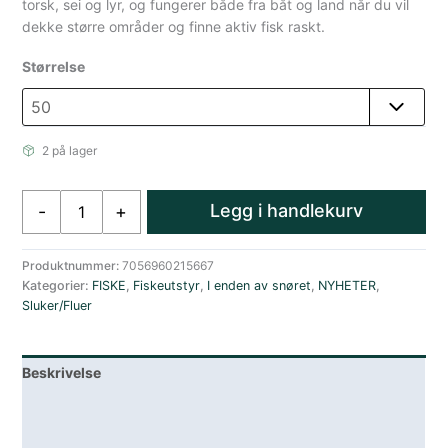
torsk, sei og lyr, og fungerer både fra båt og land når du vil
dekke større områder og finne aktiv fisk raskt.
Størrelse
2 på lager
Sølvkroken
Legg i handlekurv
-
+
Hogg
50
gram
Produktnummer:
7056960215667
Kategorier:
FISKE
,
Fiskeutstyr
,
I enden av snøret
,
NYHETER
,
Softbait
Sluker/Fluer
Fiskeimitasjon
50
gram
Beskrivelse
Blå
Makrell
Lagerstatus
antall
Teknisk informasjon