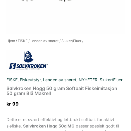
Hjem
/
FISKE
/
I enden av snøret
/
Sluker/Fluer
/
FISKE
,
Fiskeutstyr
,
I enden av snøret
,
NYHETER
,
Sluker/Fluer
Sølvkroken Hogg 50 gram Softbait Fiskeimitasjon
50 gram Blå Makrell
kr
99
Dette er et svært effektivt og lettbrukt softbait for aktivt
sjøfiske.
Sølvkroken Hogg 50g MG
passer spesielt godt til