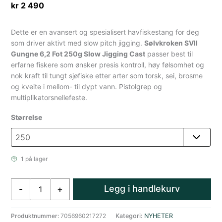
kr
2 490
Dette er en avansert og spesialisert havfiskestang for deg
som driver aktivt med slow pitch jigging.
Sølvkroken SVII
Gungne 6,2 Fot 250g Slow Jigging Cast
passer best til
erfarne fiskere som ønsker presis kontroll, høy følsomhet og
nok kraft til tungt sjøfiske etter arter som torsk, sei, brosme
og kveite i mellom- til dypt vann. Pistolgrep og
multiplikatorsnellefeste.
Størrelse
1 på lager
Sølvkroken
Legg i handlekurv
-
+
Gugne
6,2
fot
Produktnummer:
7056960217272
Kategori:
NYHETER