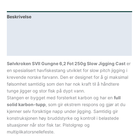
250
Gram
Pilkestang
Beskrivelse
Sjøfiske
Lagerstatus
Multiplikator
Pistol
Teknisk informasjon
Snellefeste
Spesifikasjoner
antall
Sølvkroken SVII Gungne 6,2 Fot 250g Slow Jigging Cast
er
en spesialisert havfiskestang utviklet for slow pitch jigging i
krevende norske farvann. Den er designet for å gi maksimal
følsomhet samtidig som den har nok kraft til å håndtere
tunge jigger og stor fisk på dypt vann.
Stangen er bygget med forsterket karbon og har en
full
solid karbon-tupp
, som gir ekstrem respons og gjør at du
kjenner selv forsiktige napp under jigging. Samtidig gir
konstruksjonen høy bruddstyrke og kontroll i belastede
situasjoner når stor fisk tar. Pistolgrep og
multiplikatorsnellefeste.