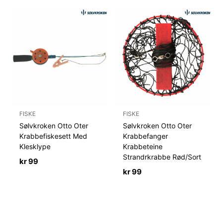
FISKE
FISKE
Sølvkroken Otto Oter
Sølvkroken Otto Oter
Krabbefiskesett Med
Krabbefanger
Klesklype
Krabbeteine
Strandrkrabbe Rød/Sort
kr
99
kr
99