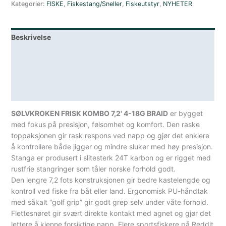
Kategorier:
FISKE
,
Fiskestang/Sneller
,
Fiskeutstyr
,
NYHETER
Fot
4
-
Beskrivelse
18
gram
Lagerstatus
Braid
antall
Teknisk informasjon
Spesifikasjoner
SØLVKROKEN FRISK KOMBO 7,2' 4-18G BRAID
er bygget
med fokus på presisjon, følsomhet og komfort. Den raske
toppaksjonen gir rask respons ved napp og gjør det enklere
å kontrollere både jigger og mindre sluker med høy presisjon.
Stanga er produsert i slitesterk 24T karbon og er rigget med
rustfrie stangringer som tåler norske forhold godt.
Den lengre 7,2 fots konstruksjonen gir bedre kastelengde og
kontroll ved fiske fra båt eller land. Ergonomisk PU-håndtak
med såkalt “golf grip” gir godt grep selv under våte forhold.
Flettesnøret gir svært direkte kontakt med agnet og gjør det
lettere å kjenne forsiktige napp. Flere sportsfiskere på Reddit