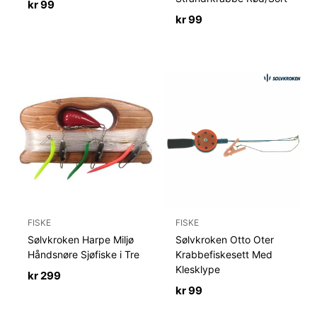
kr
99
kr
99
FISKE
FISKE
Sølvkroken Harpe Miljø
Sølvkroken Otto Oter
Håndsnøre Sjøfiske i Tre
Krabbefiskesett Med
Klesklype
kr
299
kr
99