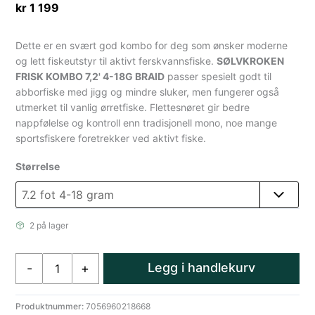
kr
1 199
Dette er en svært god kombo for deg som ønsker moderne
og lett fiskeutstyr til aktivt ferskvannsfiske.
SØLVKROKEN
FRISK KOMBO 7,2' 4-18G BRAID
passer spesielt godt til
abborfiske med jigg og mindre sluker, men fungerer også
utmerket til vanlig ørretfiske. Flettesnøret gir bedre
nappfølelse og kontroll enn tradisjonell mono, noe mange
sportsfiskere foretrekker ved aktivt fiske.
Størrelse
2 på lager
Sølvkroken
Legg i handlekurv
-
+
Frisk
Kombinasjon
7,2
Produktnummer:
7056960218668