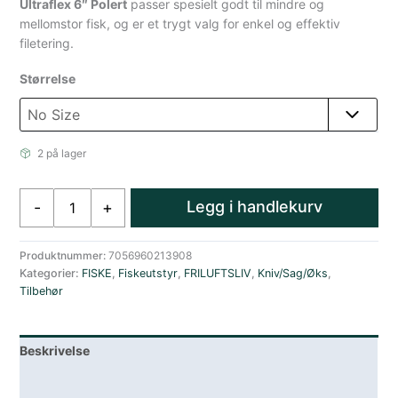
Ultraflex 6″ Polert
passer spesielt godt til mindre og
mellomstor fisk, og er et trygt valg for enkel og effektiv
filetering.
Størrelse
2 på lager
Sølvkroken
Legg i handlekurv
-
+
Filetkniv
Fiskekniv
Rustfri
Produktnummer:
7056960213908
Kategorier:
FISKE
,
Fiskeutstyr
,
FRILUFTSLIV
,
Kniv/Sag/Øks
,
Ultra
Tilbehør
Flex
Knivblad
15
Beskrivelse
cm
antall
Lagerstatus