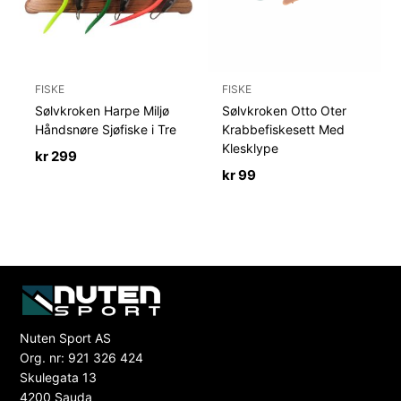
FISKE
FISKE
Sølvkroken Harpe Miljø
Sølvkroken Otto Oter
Håndsnøre Sjøfiske i Tre
Krabbefiskesett Med
Klesklype
kr
299
kr
99
Nuten Sport AS
Org. nr: 921 326 424
Skulegata 13
4200 Sauda