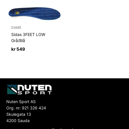
DAME
Sidas 3FEET LOW
Grå/Blå
kr
549
Nuten Sport AS
Org. nr: 921 326 424
Skulegata 13
4200 Sauda