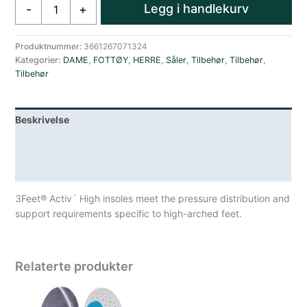
Sidas
Legg i handlekurv
-
+
3feet
Activ
High
Produktnummer:
3661267071324
Kategorier:
DAME
,
FOTTØY
,
HERRE
,
Såler
,
Tilbehør
,
Tilbehør
,
Gul
Tilbehør
antall
Beskrivelse
Lagerstatus
Spesifikasjoner
3Feet® Activ´ High insoles meet the pressure distribution and
support requirements specific to high-arched feet.
Relaterte produkter