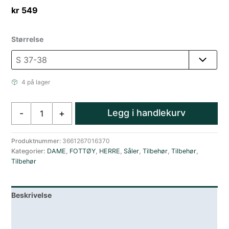
kr
549
Størrelse
4 på lager
Sidas
Legg i handlekurv
-
+
3FEET MED
Grå/Blå
antall
Produktnummer:
3661267016370
Kategorier:
DAME
,
FOTTØY
,
HERRE
,
Såler
,
Tilbehør
,
Tilbehør
,
Tilbehør
Beskrivelse
Lagerstatus