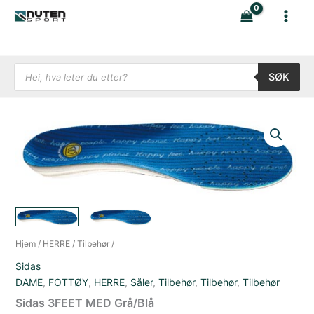
Hopp
rett
til
innholdet
Products search
SØK
Hjem
/
HERRE
/
Tilbehør
/
Sidas
DAME
,
FOTTØY
,
HERRE
,
Såler
,
Tilbehør
,
Tilbehør
,
Tilbehør
Sidas 3FEET MED Grå/Blå