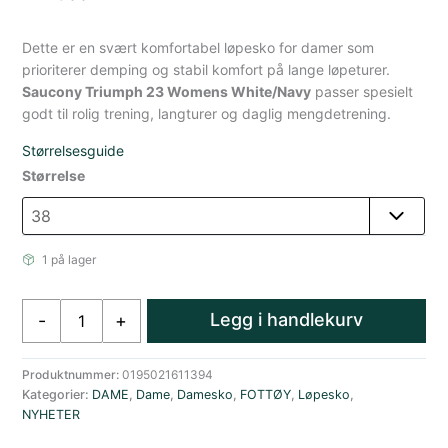
Dette er en svært komfortabel løpesko for damer som
prioriterer demping og stabil komfort på lange løpeturer.
Saucony Triumph 23 Womens White/Navy
passer spesielt
godt til rolig trening, langturer og daglig mengdetrening.
Størrelsesguide
Størrelse
1 på lager
Saucony
Legg i handlekurv
-
+
Triumph
23
Dame
Produktnummer:
0195021611394
Kategorier:
DAME
,
Dame
,
Damesko
,
FOTTØY
,
Løpesko
,
Hvit/Blå
NYHETER
antall