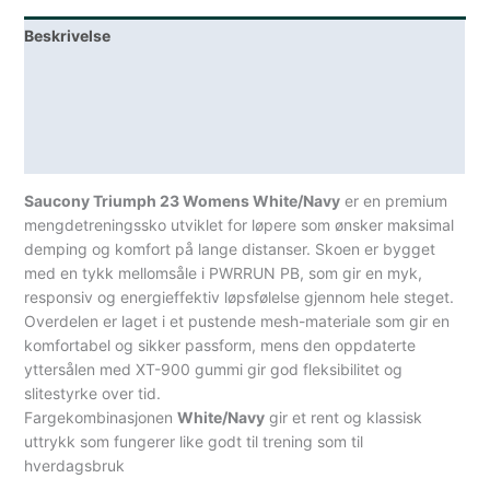
Beskrivelse
Lagerstatus
Teknisk informasjon
Spesifikasjoner
Saucony Triumph 23 Womens White/Navy
er en premium
mengdetreningssko utviklet for løpere som ønsker maksimal
demping og komfort på lange distanser. Skoen er bygget
med en tykk mellomsåle i PWRRUN PB, som gir en myk,
responsiv og energieffektiv løpsfølelse gjennom hele steget.
Overdelen er laget i et pustende mesh-materiale som gir en
komfortabel og sikker passform, mens den oppdaterte
yttersålen med XT-900 gummi gir god fleksibilitet og
slitestyrke over tid.
Fargekombinasjonen
White/Navy
gir et rent og klassisk
uttrykk som fungerer like godt til trening som til
hverdagsbruk