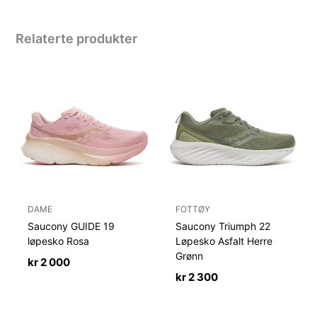
Relaterte produkter
DAME
FOTTØY
Saucony GUIDE 19
Saucony Triumph 22
løpesko Rosa
Løpesko Asfalt Herre
Grønn
kr
2 000
kr
2 300