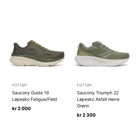
FOTTØY
FOTTØY
Saucony Guide 19
Saucony Triumph 22
Løpesko Fatigue/Field
Løpesko Asfalt Herre
Grønn
kr
2 000
kr
2 300