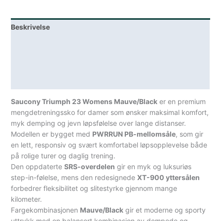
Rosa
antall
Beskrivelse
Lagerstatus
Teknisk informasjon
Spesifikasjoner
Saucony Triumph 23 Womens Mauve/Black
er en premium
mengdetreningssko for damer som ønsker maksimal komfort,
myk demping og jevn løpsfølelse over lange distanser.
Modellen er bygget med
PWRRUN PB-mellomsåle
, som gir
en lett, responsiv og svært komfortabel løpsopplevelse både
på rolige turer og daglig trening.
Den oppdaterte
SRS-overdelen
gir en myk og luksuriøs
step-in-følelse, mens den redesignede
XT-900 yttersålen
forbedrer fleksibilitet og slitestyrke gjennom mange
kilometer.
Fargekombinasjonen
Mauve/Black
gir et moderne og sporty
uttrykk med en balansert kombinasjon av dempede og