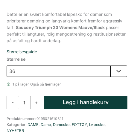
Dette er en svært komfortabel løpesko for damer som
prioriterer demping og langvarig komfort fremfor aggressiv
fart.
Saucony Triumph 23 Womens Mauve/Black
passer
perfekt til langturer, rolig mengdetrening og restitusjonsøkter
på asfalt og hardt underlag.
Størrelsesguide
Størrelse
1 på lager. Også på fjernlager
Saucony
Legg i handlekurv
-
+
Triumph
23
Løpesko
Produktnummer:
0195021610311
Kategorier:
DAME
,
Dame
,
Damesko
,
FOTTØY
,
Løpesko
,
Asfalt
NYHETER
Dame