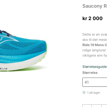
Saucony Ri
kr
2 000
Dette er en svæ
sko til det mes
Ride 19 Mens C
rolige langturer
viktigere enn fa
Størrelsesguide
Størrelse
1 på lager
Saucony