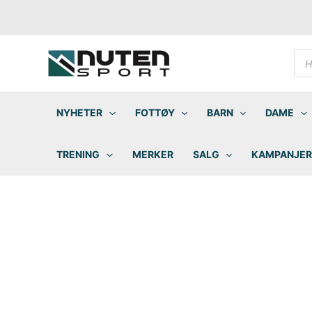
Hopp
rett
til
innholdet
Pro
sea
NYHETER
FOTTØY
BARN
DAME
TRENING
MERKER
SALG
KAMPANJER