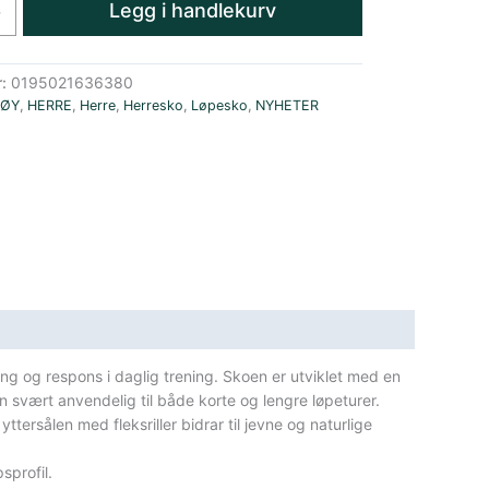
Legg i handlekurv
+
r:
0195021636380
TØY
,
HERRE
,
Herre
,
Herresko
,
Løpesko
,
NYHETER
g og respons i daglig trening. Skoen er utviklet med en
svært anvendelig til både korte og lengre løpeturer.
tersålen med fleksriller bidrar til jevne og naturlige
sprofil.