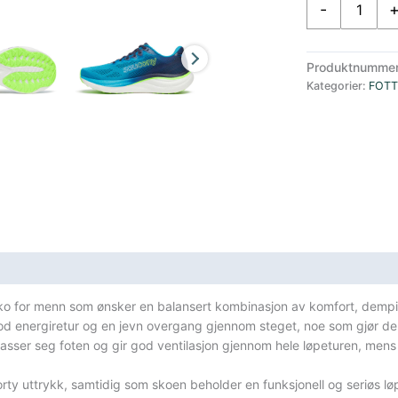
-
Ride
19
Herre
Produktnumme
Blå
Kategorier:
FOT
antall
sifikasjoner
ko for menn som ønsker en balansert kombinasjon av komfort, dempin
d energiretur og en jevn overgang gjennom steget, noe som gjør den 
sser seg foten og gir god ventilasjon gjennom hele løpeturen, mens yt
rty uttrykk, samtidig som skoen beholder en funksjonell og seriøs løp