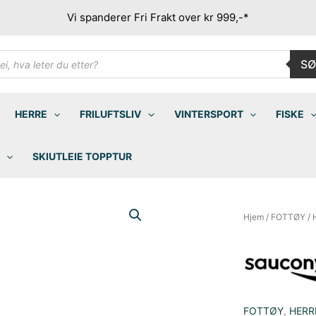
Vi spanderer Fri Frakt over kr 999,-*
ducts
SØ
rch
HERRE
FRILUFTSLIV
VINTERSPORT
FISKE
SKIUTLEIE TOPPTUR
Hjem
/
FOTTØY
/
FOTTØY
,
HERR