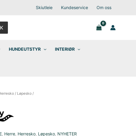
Skiutleie
Kundeservice
Om oss
K
HUNDEUTSTYR
INTERIØR
Herresko
/
Løpesko
/
E
,
Herre
,
Herresko
,
Løpesko
,
NYHETER