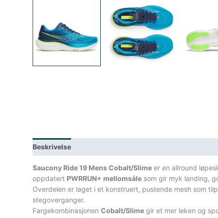
Beskrivelse
Lagerstatus
Teknisk informasjon
Spe
Saucony Ride 19 Mens Cobalt/Slime
er en allround løpes
oppdatert
PWRRUN+ mellomsåle
som gir myk landing, go
Overdelen er laget i et konstruert, pustende mesh som tilpa
stegoverganger.
Fargekombinasjonen
Cobalt/Slime
gir et mer leken og spo