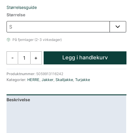
Størrelsesguide
Størrelse
På fjernlager (2-3 virkedager)
Rab
Legg i handlekurv
-
+
Lett
Regnjakke
Herre
Produktnummer:
5059913116242
Kategorier:
HERRE
,
Jakker
,
Skalljakke
,
Turjakke
Rød
antall
Beskrivelse
Lagerstatus
Teknisk informasjon
Spesifikasjoner