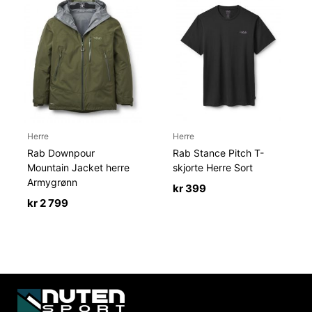
Herre
Herre
Rab Downpour
Rab Stance Pitch T-
Mountain Jacket herre
skjorte Herre Sort
Armygrønn
kr
399
kr
2 799