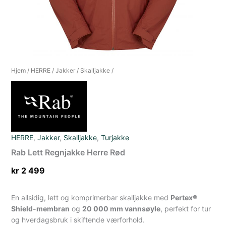
Hjem
/
HERRE
/
Jakker
/
Skalljakke
/
HERRE
,
Jakker
,
Skalljakke
,
Turjakke
Rab Lett Regnjakke Herre Rød
kr
2 499
En allsidig, lett og komprimerbar skalljakke med
Pertex®
Shield-membran
og
20 000 mm vannsøyle
, perfekt for tur
og hverdagsbruk i skiftende værforhold.