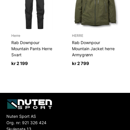
Herre
HERRE
Rab Downpour
Rab Downpour
Mountain Pants Herre
Mountain Jacket herre
Svart
Armygrønn
kr
2 199
kr
2 799
Nuten Sport AS
Org. nr: 921 326 424
Skulegata 13