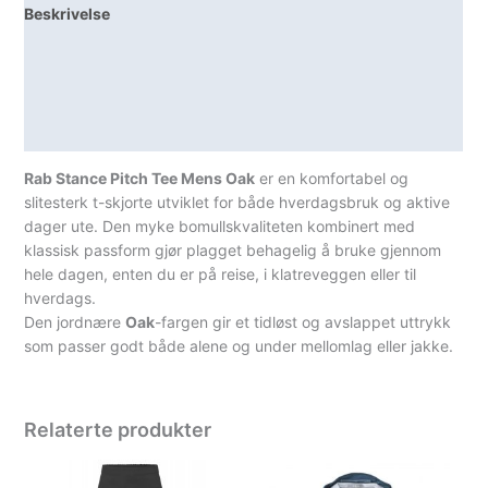
Beskrivelse
Grønn
antall
Lagerstatus
Teknisk informasjon
Spesifikasjoner
Rab Stance Pitch Tee Mens Oak
er en komfortabel og
slitesterk t-skjorte utviklet for både hverdagsbruk og aktive
dager ute. Den myke bomullskvaliteten kombinert med
klassisk passform gjør plagget behagelig å bruke gjennom
hele dagen, enten du er på reise, i klatreveggen eller til
hverdags.
Den jordnære
Oak
-fargen gir et tidløst og avslappet uttrykk
som passer godt både alene og under mellomlag eller jakke.
Relaterte produkter