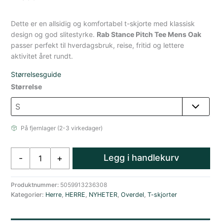
Dette er en allsidig og komfortabel t-skjorte med klassisk
design og god slitestyrke.
Rab Stance Pitch Tee Mens Oak
passer perfekt til hverdagsbruk, reise, fritid og lettere
aktivitet året rundt.
Størrelsesguide
Størrelse
På fjernlager (2-3 virkedager)
Rab
Legg i handlekurv
-
+
Stance
Pitch
Kortermet
Produktnummer:
5059913236308
Kategorier:
Herre
,
HERRE
,
NYHETER
,
Overdel
,
T-skjorter
T-
skjorte
Herre