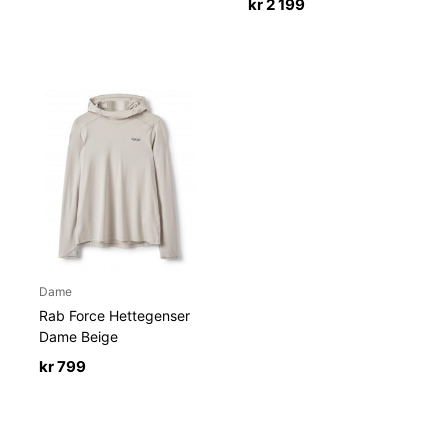
kr
2 199
Dame
Rab Force Hettegenser
Dame Beige
kr
799