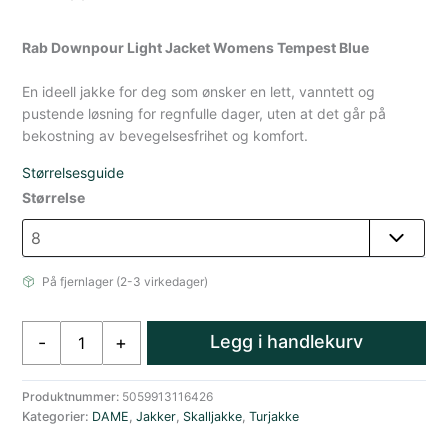
Rab Downpour Light Jacket Womens Tempest Blue
En ideell jakke for deg som ønsker en lett, vanntett og
pustende løsning for regnfulle dager, uten at det går på
bekostning av bevegelsesfrihet og komfort.
Størrelsesguide
Størrelse
På fjernlager (2-3 virkedager)
Rab
Legg i handlekurv
-
+
Downpour
Lett
Regnjakke
Produktnummer:
5059913116426
Kategorier:
DAME
,
Jakker
,
Skalljakke
,
Turjakke
Dame
Blå